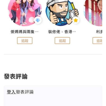
k
儍媽媽與兩隻小魔怪之家
裝修佬 - 香港一站式網上裝修平台
利奧
追蹤
追蹤
追蹤
發表評論
登入
發表評論