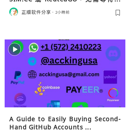
货。需要“当地号码 + 通话短信”（如
正版软件分享
2小時前
打车、外卖、客户联络）：优先 Redt
eaGO（明确提供通话短信套餐）。长
A Guide to Easily Buying Second-
Hand GitHub Accounts ...