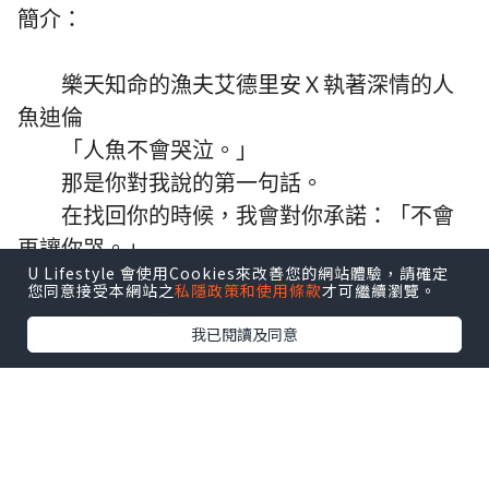
簡介：
樂天知命的漁夫艾德里安Ｘ執著深情的人
魚迪倫
「人魚不會哭泣。」
那是你對我說的第一句話。
在找回你的時候，我會對你承諾：「不會
再讓你哭。」
U Lifestyle 會使用Cookies來改善您的網站體驗，請確定
您同意接受本網站之
私隱政策和使用條款
才可繼續瀏覽。
童話的結局其實並不美好，HAPPY
我已閱讀及同意
FOREVER根本不存在，可是⋯⋯
你曾在我面前承諾，說會改寫這個結局。
我相信，在命運的操弄下，在悲歡離合之
中，我們終將重逢。