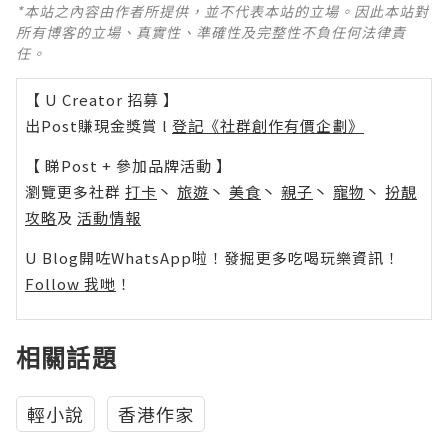
*本站之內容由作者所提供，並不代表本站的立場。因此本站對
所有博客的立場、真實性、準確性及完整性不負任何法律責
任。
【 U Creator 招募 】
出Post賺現金獎賞 l
登記《社群創作有價企劃》
【 睇Post + 參加品牌活動 】
瀏覽更多社群
打卡
丶
旅遊
丶
美食
丶
親子
丶
寵物
丶
扮靚
攻略
及
活動情報
U Blog開咗WhatsApp啦！發掘更多吃喝玩樂資訊！
Follow 我哋
！
相關話題
輕小說
香港作家