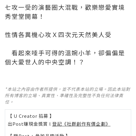
七攻一受的演藝圈大混戰，歡樂戀愛實境
秀堂堂開幕！
性情各異機心攻Ｘ四次元天然美人受
看起來唾手可得的溫婉小羊，卻偏偏是
個大愛世人的中央空調！？
*本站之內容由作者所提供，並不代表本站的立場。因此本站對
所有博客的立場、真實性、準確性及完整性不負任何法律責
任。
【 U Creator 招募 】
出Post賺現金獎賞 l
登記《社群創作有價企劃》
【 睇Post + 參加品牌活動 】