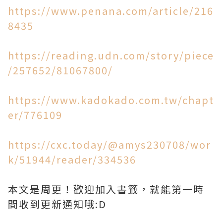
https://www.penana.com/article/216
8435
https://reading.udn.com/story/piece
/257652/81067800/
https://www.kadokado.com.tw/chapt
er/776109
https://cxc.today/@amys230708/wor
k/51944/reader/334536
本文是周更！歡迎加入書籤，就能第一時
間收到更新通知哦:D