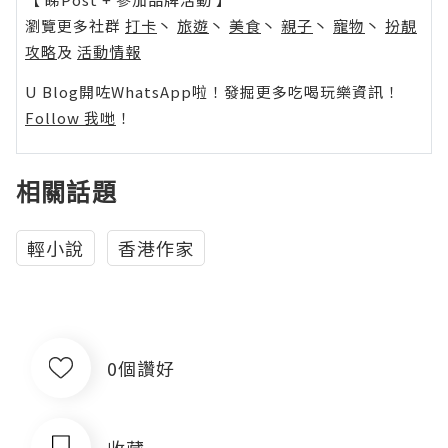
瀏覽更多社群
打卡
丶
旅遊
丶
美食
丶
親子
丶
寵物
丶
扮靚
攻略
及
活動情報
U Blog開咗WhatsApp啦！發掘更多吃喝玩樂資訊！
Follow 我哋
！
相關話題
輕小說
香港作家
0個讚好
收藏