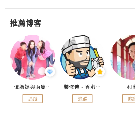
推薦博客
k
儍媽媽與兩隻小魔怪之家
裝修佬 - 香港一站式網上裝修平台
利奧
追蹤
追蹤
追蹤