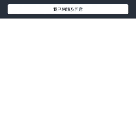
在找回你的時候，我會對你承諾：
我已閱讀及同意
「不會再讓你哭。」
童話的結局其實並不美好，HAPPY
FOREVER根本不存在，可是⋯⋯
你曾在我面前承諾，說會改寫這個結
局。
我相信，在命運的操弄下，在悲歡離
合之中，我們終將重逢。
*本站之內容由作者所提供，並不代表本站的立場。因此本站對
所有博客的立場、真實性、準確性及完整性不負任何法律責
任。