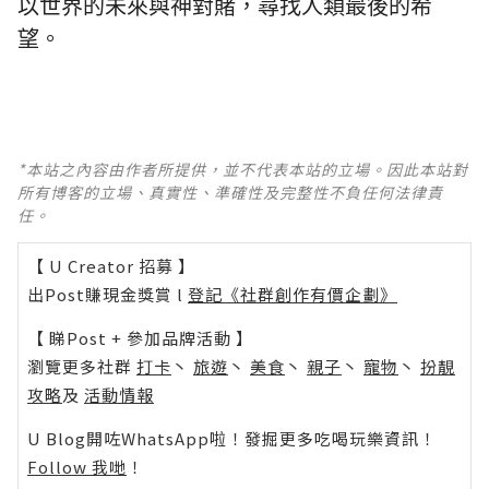
以世界的未來與神對賭，尋找人類最後的希
望。
*本站之內容由作者所提供，並不代表本站的立場。因此本站對
所有博客的立場、真實性、準確性及完整性不負任何法律責
任。
【 U Creator 招募 】
出Post賺現金獎賞 l
登記《社群創作有價企劃》
【 睇Post + 參加品牌活動 】
瀏覽更多社群
打卡
丶
旅遊
丶
美食
丶
親子
丶
寵物
丶
扮靚
攻略
及
活動情報
U Blog開咗WhatsApp啦！發掘更多吃喝玩樂資訊！
Follow 我哋
！