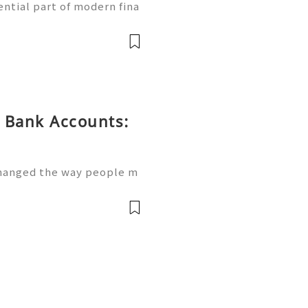
ntial part of modern fina
 simple way to handle tra
manage their finances thr
 Bank Accounts:
changed the way people m
first banking platforms, u
t deposits, track spendin