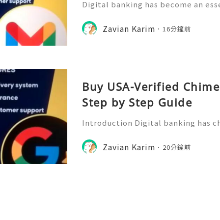
Digital banking has become an esse
ncial management, offering users a
nsactions, monitor spending, and 
Zavian Karim
16分鐘前
ough mobile platforms. C
Buy USA-Verified Chime
Step by Step Guide
Introduction Digital banking has 
anage their finances. With mobile-
sers can send money, receive direc
Zavian Karim
20分鐘前
g, and manage everyday f