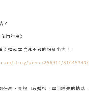
牆？
會我們的事》
看到這兩本陰魂不散的粉紅小書！」
n.com/story/piece/256914/81045340/
別任務，見證四段婚姻，尋回缺失的情感。