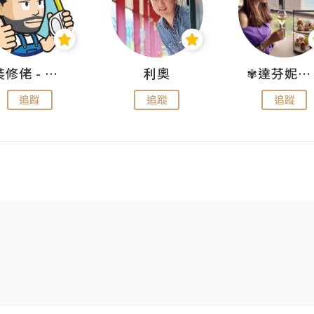
裝修佬 - 香港一站式網上裝修平台
利奧
✾達芬妮•愛孩子•愛生活✾
追蹤
追蹤
追蹤