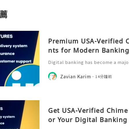
薦
Premium USA-Verified 
nts for Modern Bankin
Digital banking has become a major
management, allowing users to acc
ckly and conveniently from their m
Zavian Karim
14分鐘前
rowth of online financia
Get USA-Verified Chime
or Your Digital Bankin