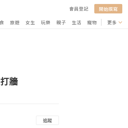
會員登記
開始撰寫
食
旅遊
女生
玩樂
親子
生活
寵物
行山
更多
打卡
鬼打牆
追蹤