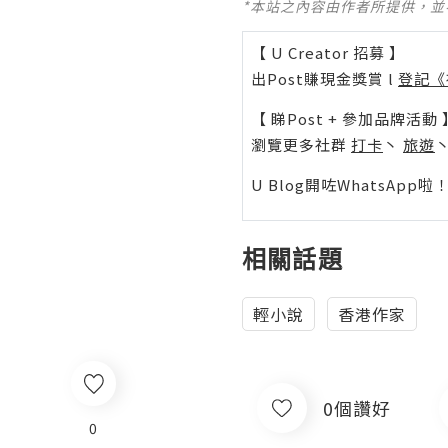
*本站之內容由作者所提供，
【 U Creator 招募 】
出Post賺現金獎賞 l
登記《
【 睇Post + 參加品牌活動 
瀏覽更多社群
打卡
丶
旅遊
U Blog開咗WhatsAp
相關話題
輕小說
香港作家
0個讚好
0