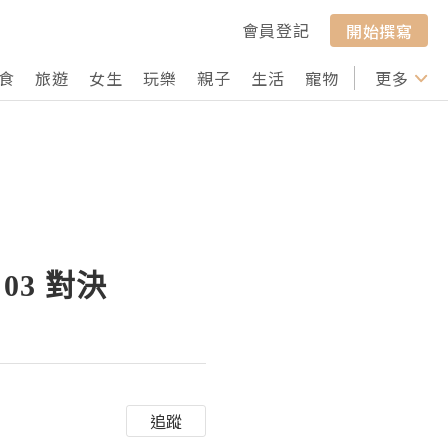
會員登記
開始撰寫
食
旅遊
女生
玩樂
親子
生活
寵物
行山
更多
打卡
3 對決
追蹤