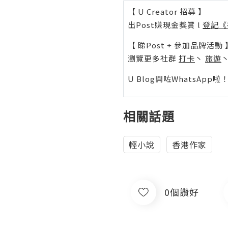
【 U Creator 招募 】
出Post賺現金獎賞 l
登記《
【 睇Post + 參加品牌活動 
瀏覽更多社群
打卡
丶
旅遊
U Blog開咗WhatsAp
相關話題
輕小說
香港作家
0個讚好