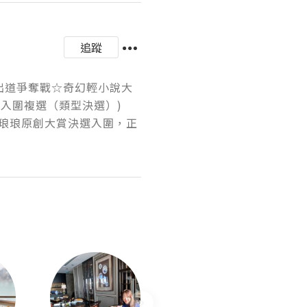
追蹤
本出道爭奪戰☆奇幻輕小說大
入圍複選（類型決選）)

琅琅原創大賞決選入圍，正