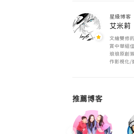
星級博客
艾米莉
文繪雙修的
賞中華組佳
琅琅原創
作影視化/
推薦博客