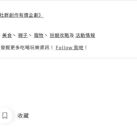
社群創作有價企劃》
】
丶
美食
丶
親子
丶
寵物
丶
扮靚攻略
及
活動情報
p啦！發掘更多吃喝玩樂資訊！
Follow 我哋
！
收藏