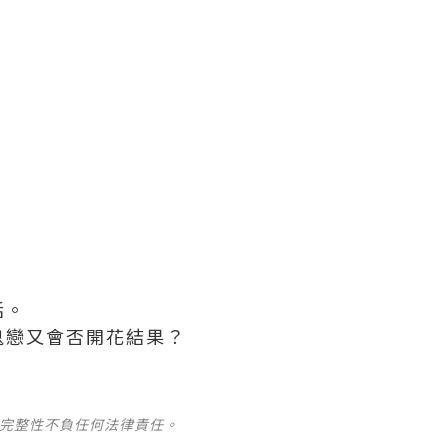
活。
鬼戀又會否開花結果？
及完整性不負任何法律責任。