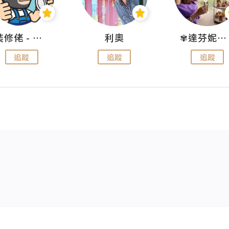
裝修佬 - 香港一站式網上裝修平台
利奧
✾達芬妮•愛孩子•愛生活✾
追蹤
追蹤
追蹤