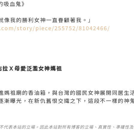
的吸血鬼》
就像我的勝利女神一直眷顧著我。」
n.com/story/piece/255752/81042466/
德古拉Ｘ母愛泛濫女神媽祖
進媽祖廟的香油箱，與台灣的國民女神展開同居生
逐漸曝光，在新仇舊恨交織之下，這段不一樣的神
並不代表本站的立場。因此本站對所有博客的立場、真實性、準確性