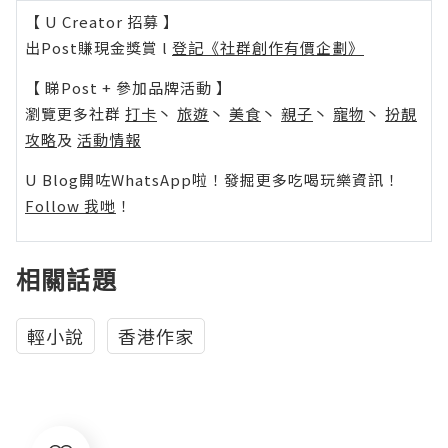
【 U Creator 招募 】
出Post賺現金獎賞 l
登記《社群創作有價企劃》
【 睇Post + 參加品牌活動 】
瀏覽更多社群
打卡
丶
旅遊
丶
美食
丶
親子
丶
寵物
丶
扮靚
攻略
及
活動情報
U Blog開咗WhatsApp啦！發掘更多吃喝玩樂資訊！
Follow 我哋
！
相關話題
輕小說
香港作家