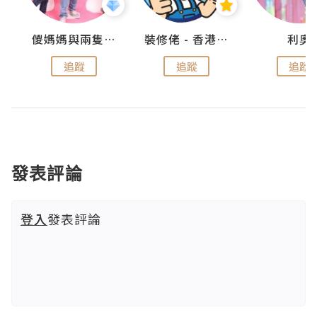
k
儍媽媽與兩隻小魔怪之家
裝修佬 - 香港一站式網上裝修平台
利奧
追蹤
追蹤
追蹤
發表評論
登入
發表評論