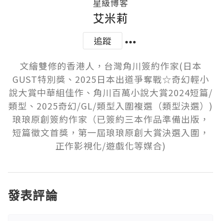
星級博客
艾米莉
追蹤
文繪雙修的香港人，台灣角川簽約作家(日本
GUST特別獎、2025日本出道爭奪戰☆奇幻輕小
說大賞中華組佳作、角川百萬小說大賞2024短篇/
類型、2025奇幻/GL/類型入圍複選（類型決選）)

琅琅原創簽約作家（已簽約三本作品準備出版，
短篇徵文首獎，第一屆琅琅原創大賞決選入圍，
正作影視化/遊戲化等媒合)
發表評論