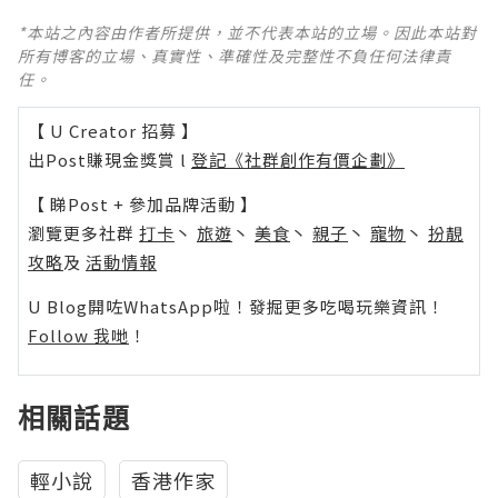
*本站之內容由作者所提供，並不代表本站的立場。因此本站對
所有博客的立場、真實性、準確性及完整性不負任何法律責
任。
【 U Creator 招募 】
出Post賺現金獎賞 l
登記《社群創作有價企劃》
【 睇Post + 參加品牌活動 】
瀏覽更多社群
打卡
丶
旅遊
丶
美食
丶
親子
丶
寵物
丶
扮靚
攻略
及
活動情報
U Blog開咗WhatsApp啦！發掘更多吃喝玩樂資訊！
Follow 我哋
！
相關話題
輕小說
香港作家