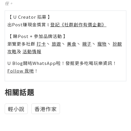
任。
【 U Creator 招募 】
出Post賺現金獎賞 l
登記《社群創作有價企劃》
【 睇Post + 參加品牌活動 】
瀏覽更多社群
打卡
丶
旅遊
丶
美食
丶
親子
丶
寵物
丶
扮靚
攻略
及
活動情報
U Blog開咗WhatsApp啦！發掘更多吃喝玩樂資訊！
Follow 我哋
！
相關話題
輕小說
香港作家