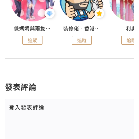
k
儍媽媽與兩隻小魔怪之家
裝修佬 - 香港一站式網上裝修平台
利奧
追蹤
追蹤
追蹤
發表評論
登入
發表評論