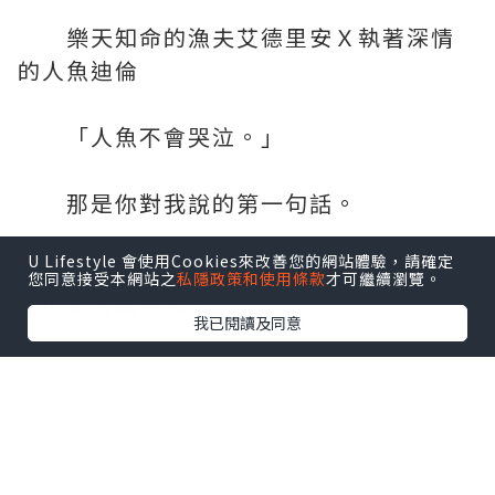
樂天知命的漁夫艾德里安Ｘ執著深情
的人魚迪倫
「人魚不會哭泣。」
那是你對我說的第一句話。
U Lifestyle 會使用Cookies來改善您的網站體驗，請確定
在找回你的時候，我會對你承諾：
您同意接受本網站之
私隱政策和使用條款
才可繼續瀏覽。
「不會再讓你哭。」
我已閱讀及同意
童話的結局其實並不美好，HAPPY
FOREVER根本不存在，可是⋯⋯
你曾在我面前承諾，說會改寫這個結