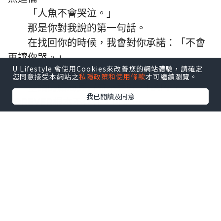
「人魚不會哭泣。」
那是你對我說的第一句話。
在找回你的時候，我會對你承諾：「不會
再讓你哭。」
U Lifestyle 會使用Cookies來改善您的網站體驗，請確定
您同意接受本網站之
私隱政策和使用條款
才可繼續瀏覽。
童話的結局其實並不美好，HAPPY
我已閱讀及同意
FOREVER根本不存在，可是⋯⋯
你曾在我面前承諾，說會改寫這個結局。
我相信，在命運的操弄下，在悲歡離合之
中，我們終將重逢。
*本站之內容由作者所提供，並不代表本站的立場。因此本站對
所有博客的立場、真實性、準確性及完整性不負任何法律責