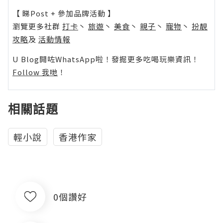
【 睇Post + 參加品牌活動 】
瀏覽更多社群
打卡
丶
旅遊
丶
美食
丶
親子
丶
寵物
丶
扮靚
攻略
及
活動情報
U Blog開咗WhatsApp啦！發掘更多吃喝玩樂資訊！
Follow 我哋
！
相關話題
輕小說
香港作家
0個讚好