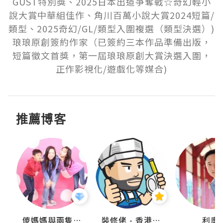
GUST特別獎、2025日本出道爭奪戰☆奇幻輕小
說大賞中華組佳作、角川百萬小說大賞2024短篇/
類型、2025奇幻/GL/類型入圍複選（類型決選）)

琅琅原創簽約作家（已簽約三本作品準備出版，
短篇徵文首獎，第一屆琅琅原創大賞決選入圍，
正作影視化/遊戲化等媒合)
推薦博客
k
儍媽媽與兩隻小魔怪之家
裝修佬 - 香港一站式網上裝修平台
利奧