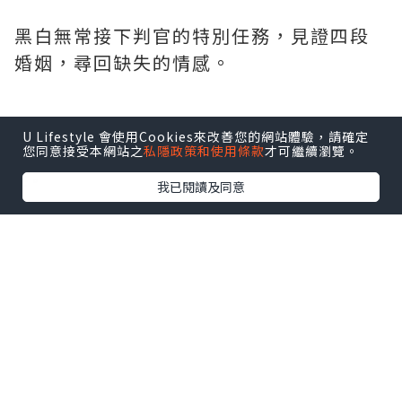
黑白無常接下判官的特別任務，見證四段
婚姻，尋回缺失的情感。
U Lifestyle 會使用Cookies來改善您的網站體驗，請確定
*本站之內容由作者所提供，並不代表本站的立場。因此本站對
您同意接受本網站之
私隱政策和使用條款
才可繼續瀏覽。
所有博客的立場、真實性、準確性及完整性不負任何法律責
任。
我已閱讀及同意
【 U Creator 招募 】
出Post賺現金獎賞 l
登記《社群創作有價企劃》
【 睇Post + 參加品牌活動 】
瀏覽更多社群
打卡
丶
旅遊
丶
美食
丶
親子
丶
寵物
丶
扮靚
攻略
及
活動情報
U Blog開咗WhatsApp啦！發掘更多吃喝玩樂資訊！
Follow 我哋
！