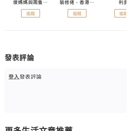
k
儍媽媽與兩隻小魔怪之家
裝修佬 - 香港一站式網上裝修平台
利奧
追蹤
追蹤
追蹤
發表評論
登入
發表評論
更多生活文章推薦