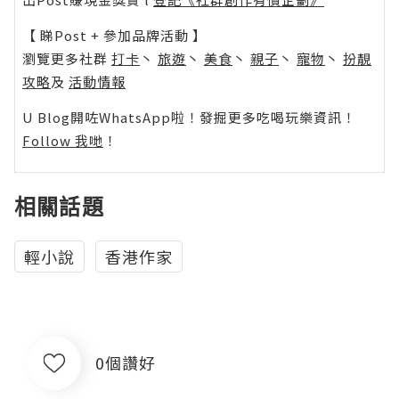
【 睇Post + 參加品牌活動 】
瀏覽更多社群
打卡
丶
旅遊
丶
美食
丶
親子
丶
寵物
丶
扮靚
攻略
及
活動情報
U Blog開咗WhatsApp啦！發掘更多吃喝玩樂資訊！
Follow 我哋
！
相關話題
輕小說
香港作家
0個讚好