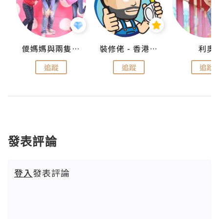
k
儍媽媽與兩隻小魔怪之家
裝修佬 - 香港一站式網上裝修平台
利奧
追蹤
追蹤
追蹤
發表評論
登入
發表評論