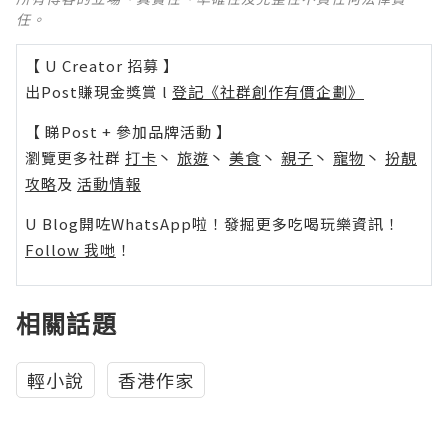
任。
【 U Creator 招募 】
出Post賺現金獎賞 l
登記《社群創作有價企劃》
【 睇Post + 參加品牌活動 】
瀏覽更多社群
打卡
丶
旅遊
丶
美食
丶
親子
丶
寵物
丶
扮靚
攻略
及
活動情報
U Blog開咗WhatsApp啦！發掘更多吃喝玩樂資訊！
Follow 我哋
！
相關話題
輕小說
香港作家