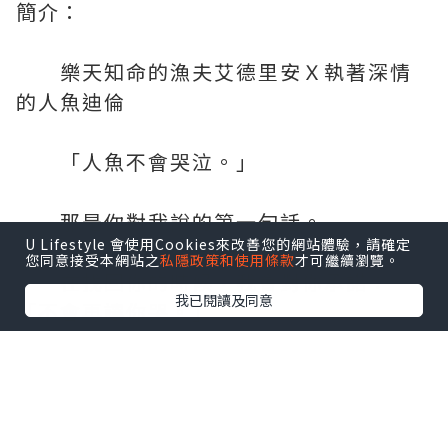
簡介：
樂天知命的漁夫艾德里安Ｘ執著深情
的人魚迪倫
「人魚不會哭泣。」
那是你對我說的第一句話。
U Lifestyle 會使用Cookies來改善您的網站體驗，請確定
您同意接受本網站之
私隱政策和使用條款
才可繼續瀏覽。
在找回你的時候，我會對你承諾：
我已閱讀及同意
「不會再讓你哭。」
童話的結局其實並不美好，HAPPY
FOREVER根本不存在，可是⋯⋯