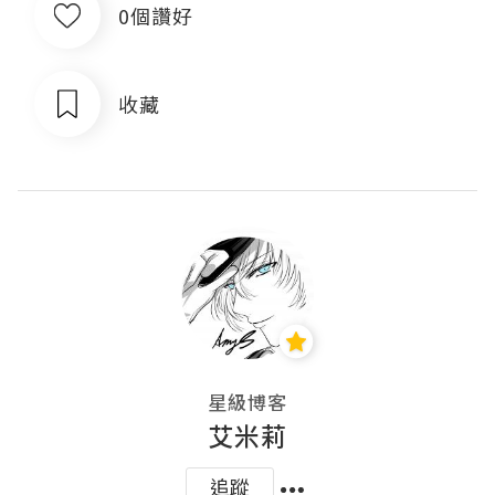
0個讚好
收藏
星級博客
艾米莉
追蹤