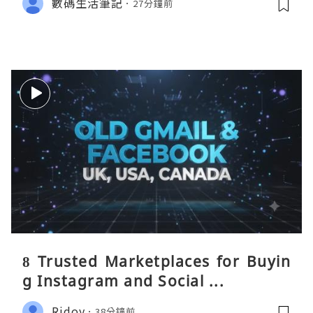
數碼生活筆記
27分鐘前
8 Trusted Marketplaces for Buyin
g Instagram and Social ...
Ridoy
38分鐘前