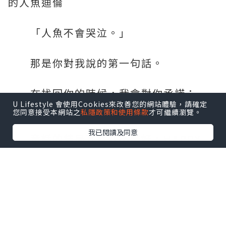
的人魚迪倫
「人魚不會哭泣。」
那是你對我說的第一句話。
在找回你的時候，我會對你承諾：
U Lifestyle 會使用Cookies來改善您的網站體驗，請確定
「不會再讓你哭。」
您同意接受本網站之
私隱政策和使用條款
才可繼續瀏覽。
我已閱讀及同意
童話的結局其實並不美好，HAPPY
FOREVER根本不存在，可是⋯⋯
你曾在我面前承諾，說會改寫這個結
局。