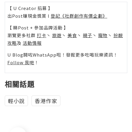
【 U Creator 招募 】
出Post賺現金獎賞 l
登記《社群創作有價企劃》
【 睇Post + 參加品牌活動 】
瀏覽更多社群
打卡
丶
旅遊
丶
美食
丶
親子
丶
寵物
丶
扮靚
攻略
及
活動情報
U Blog開咗WhatsApp啦！發掘更多吃喝玩樂資訊！
Follow 我哋
！
相關話題
輕小說
香港作家