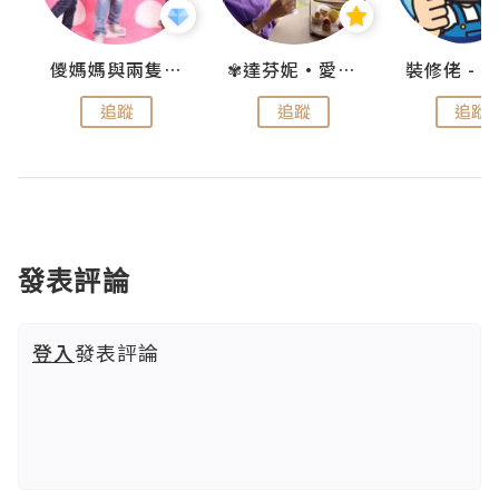
k
儍媽媽與兩隻小魔怪之家
✾達芬妮•愛孩子•愛生活✾
追蹤
追蹤
追蹤
發表評論
登入
發表評論