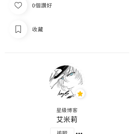
0個讚好
收藏
星級博客
艾米莉
追蹤