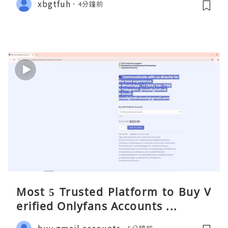
xbgtfuh
4分鐘前
Most 5 Trusted Platform to Buy V
erified Onlyfans Accounts ...