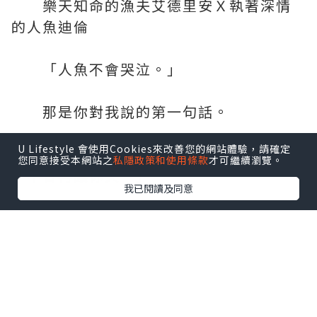
樂天知命的漁夫艾德里安Ｘ執著深情
的人魚迪倫
「人魚不會哭泣。」
那是你對我說的第一句話。
U Lifestyle 會使用Cookies來改善您的網站體驗，請確定
在找回你的時候，我會對你承諾：
您同意接受本網站之
私隱政策和使用條款
才可繼續瀏覽。
「不會再讓你哭。」
我已閱讀及同意
童話的結局其實並不美好，HAPPY
FOREVER根本不存在，可是⋯⋯
你曾在我面前承諾，說會改寫這個結
局。