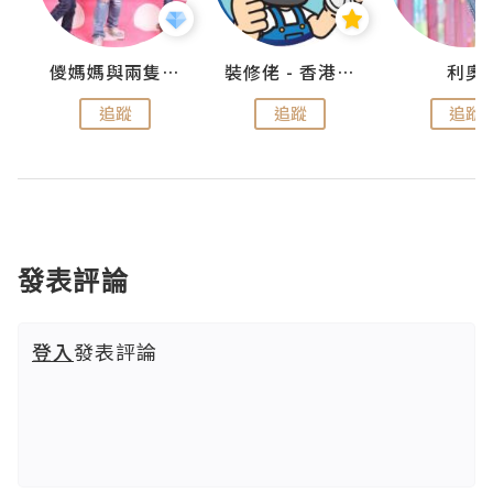
k
儍媽媽與兩隻小魔怪之家
裝修佬 - 香港一站式網上裝修平台
利奧
追蹤
追蹤
追蹤
發表評論
登入
發表評論