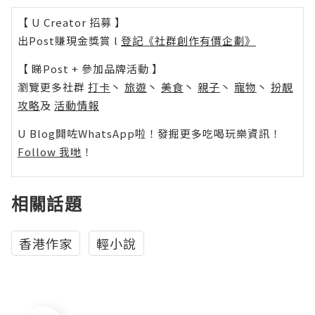
【 U Creator 招募 】
出Post賺現金獎賞 l
登記《社群創作有價企劃》
【 睇Post + 參加品牌活動 】
瀏覽更多社群
打卡
丶
旅遊
丶
美食
丶
親子
丶
寵物
丶
扮靚
攻略
及
活動情報
U Blog開咗WhatsApp啦！發掘更多吃喝玩樂資訊！
Follow 我哋
！
相關話題
香港作家
輕小說