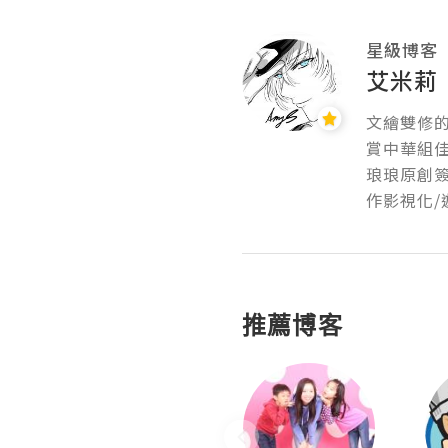
星級博客
艾米莉
文繪雙修的
賞中華組佳
琅琅原創
作影視化/
推薦博客