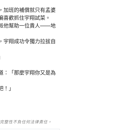
，加班的補償就只有孟婆
偏喜歡抓住宇翔試菜。
派他幫助一位貴人——地
，宇翔成功令獨力拉拔自
」
道：「那麼宇翔你又是為
吧！」
及完整性不負任何法律責任。