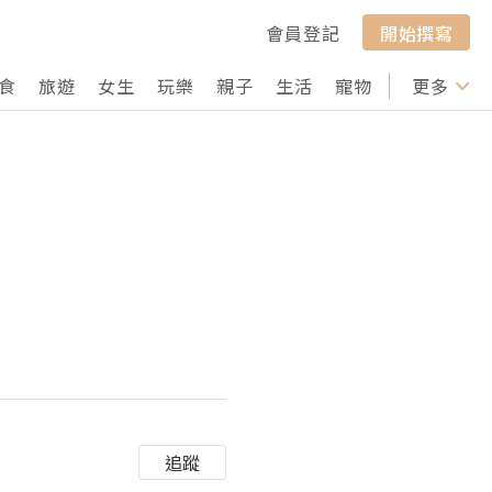
會員登記
開始撰寫
食
旅遊
女生
玩樂
親子
生活
寵物
行山
更多
打卡
追蹤