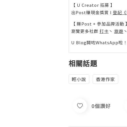
【 U Creator 招募 】
出Post賺現金獎賞 l
登記《
【 睇Post + 參加品牌活動 
瀏覽更多社群
打卡
丶
旅遊
U Blog開咗WhatsAp
相關話題
輕小說
香港作家
0個讚好