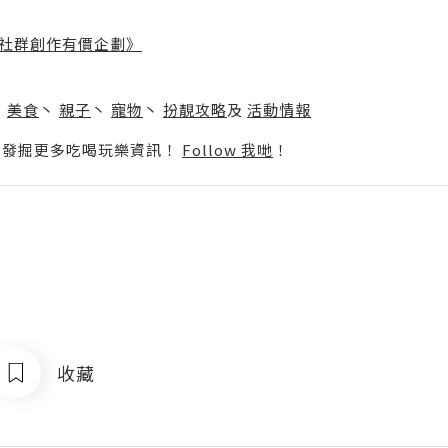
社群創作有價企劃》
】
丶
美食
丶
親子
丶
寵物
丶
扮靚攻略
及
活動情報
p啦！發掘更多吃喝玩樂資訊！
Follow 我哋
！
收藏