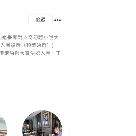
追蹤
本出道爭奪戰☆奇幻輕小說大
入圍複選（類型決選）)

琅琅原創大賞決選入圍，正