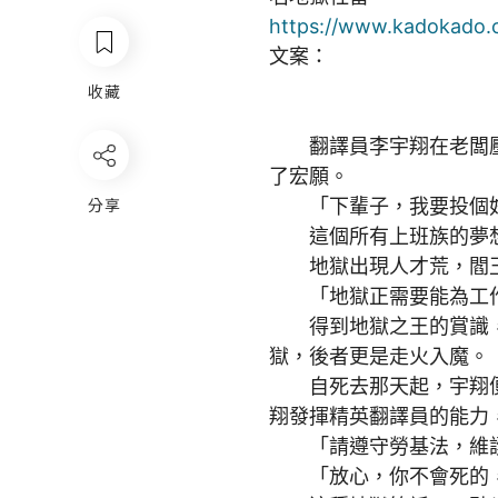
https://www.kadokado.
文案：
收藏
翻譯員李宇翔在老闆壓
了宏願。
分享
「下輩子，我要投個好
這個所有上班族的夢想
地獄出現人才荒，閻王
「地獄正需要能為工作
得到地獄之王的賞識，
獄，後者更是走火入魔。
自死去那天起，宇翔便
翔發揮精英翻譯員的能力
「請遵守勞基法，維護
「放心，你不會死的，