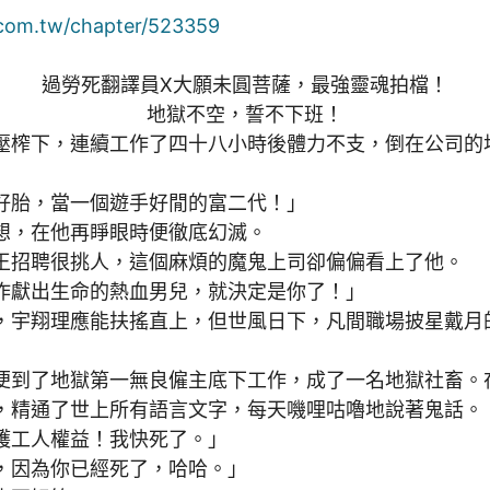
com.tw/chapter/523359
過勞死翻譯員X大願未圓菩薩，最強靈魂拍檔！
地獄不空，誓不下班！
榨下，連續工作了四十八小時後體力不支，倒在公司的
胎，當一個遊手好閒的富二代！」
，在他再睜眼時便徹底幻滅。
招聘很挑人，這個麻煩的魔鬼上司卻偏偏看上了他。
獻出生命的熱血男兒，就決定是你了！」
宇翔理應能扶搖直上，但世風日下，凡間職場披星戴月
到了地獄第一無良僱主底下工作，成了一名地獄社畜。
，精通了世上所有語言文字，每天嘰哩咕嚕地說著鬼話。
工人權益！我快死了。」
因為你已經死了，哈哈。」