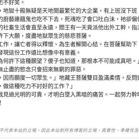
不好笑。
地獄十殿無疑是天地間最繁忙的大企業，有上班沒下班
的廚藝連餓鬼也吃不下去，死魂吃了會口吐白沬，衪卻偏
社畜生活會直至永遠，閻王有一天竟派他出外工幹，指
許下大願，度盡地獄眾生的慈悲菩薩。
作，讓亡者得以釋懷、為生者解開心結。在菩薩幫助下
發現這份工作遠比想像中有意義。
何許下這種願望？傻子也知道，那根本不可能成真吧。
止盡的慾念只會招來無窮的罪惡。
因而願度一切眾生。」地藏王菩薩雙目盈滿柔情，反問
，做這種吃力不討好的工作？」
見過光明的可貴，才明白墜入黑暗的痛苦。一起努力幹
！
並不代表本站的立場。因此本站對所有博客的立場、真實性、準確性