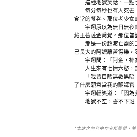
這種地獄笑話，一點也
每分每秒也有人死去，
食堂的餐券。那位老少女
宇翔原以為無日無夜的
藏王菩薩金喬覺。那位曾
那是一份超渡亡靈的工
己長大的阿嬤離苦得樂，
宇翔問：「阿金，祢為
人生來有七情六慾，無
「我曾目睹無數黑暗，
了什麼願意當我的翻譯官
宇翔輕笑道：「因為我
地獄不空，誓不下班
*本站之內容由作者所提供，