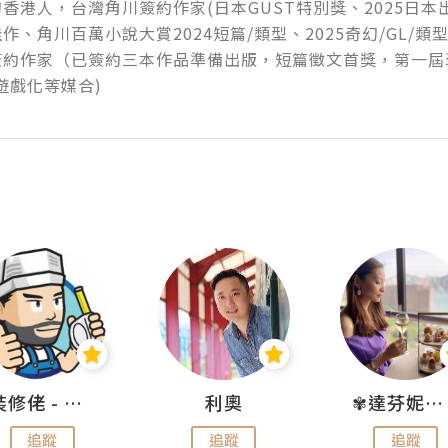
香港人，台灣角川簽約作家(日本GUST特別獎、2025日
作、角川百萬小說大賞2024短篇/類型、2025奇幻/GL/類型
簽約作家（已簽約三本作品準備出版，短篇徵文首獎，第一屆
遊戲化等媒合)
裝修佬 - 香港一站式網上裝修平台
利奧
✾達芬妮•愛孩子•愛生活✾
追蹤
追蹤
追蹤