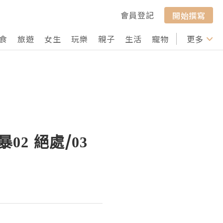
會員登記
開始撰寫
食
旅遊
女生
玩樂
親子
生活
寵物
行山
更多
打卡
02 絕處/03