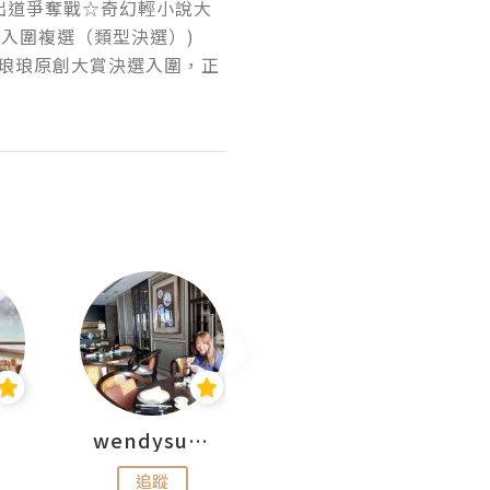
本出道爭奪戰☆奇幻輕小說大
入圍複選（類型決選）)

琅琅原創大賞決選入圍，正
wendysugar享受生活gogogo
Kiki | 日劇•電影心得
追蹤
追蹤