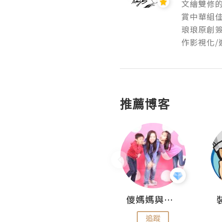
文繪雙修的
賞中華組佳
琅琅原創
作影視化/
推薦博客
Daycation.hk
儍媽媽與兩隻小魔怪之家
追蹤
追蹤