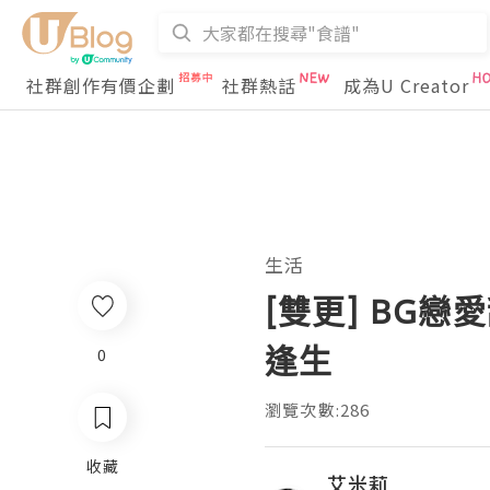
社群創作有價企劃
社群熱話
成為U Creator
生活
[雙更] BG戀
逢生
0
瀏覽次數:286
收藏
艾米莉