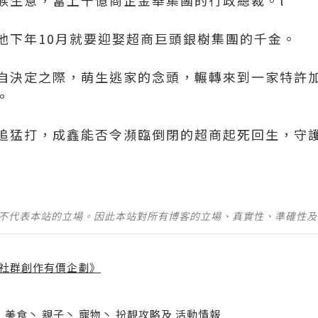
族生意，當上千億商企金華集團的行政總裁。l
他下年10月就要迎娶超商巨頭銀樹集團的千金。
自決定之際，萌生逃家的念頭，輾轉來到一家特許
。
追猛打，成鑫能否令瀕臨倒閉的超商起死回生，守
並不代表本站的立場。因此本站對所有博客的立場、真實性、準確性
社群創作有價企劃》
】
丶
美食
丶
親子
丶
寵物
丶
扮靚攻略
及
活動情報