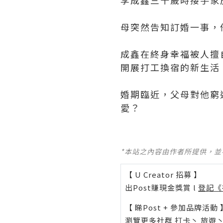
李成鑫三十歲時接手家
母突然告知訂婚一事，
成鑫在終身幸福被人擅
開展打工換宿的新生活
婚期臨近，父母對他窮
愛？
*本站之內容由作者所提供，
【 U Creator 招募 】
出Post賺現金獎賞 l
登記《
【 睇Post + 參加品牌活動 
瀏覽更多社群
打卡
丶
旅遊