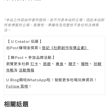
*本站之內容由作者所提供，並不代表本站的立場。因此本站對
所有博客的立場、真實性、準確性及完整性不負任何法律責
任。
【 U Creator 招募 】
出Post賺現金獎賞 l
登記《社群創作有價企劃》
【 睇Post + 參加品牌活動 】
瀏覽更多社群
打卡
丶
旅遊
丶
美食
丶
親子
丶
寵物
丶
扮靚
攻略
及
活動情報
U Blog開咗WhatsApp啦！發掘更多吃喝玩樂資訊！
Follow 我哋
！
相關話題