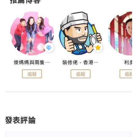
k
儍媽媽與兩隻小魔怪之家
裝修佬 - 香港一站式網上裝修平台
利奧
追蹤
追蹤
追蹤
發表評論