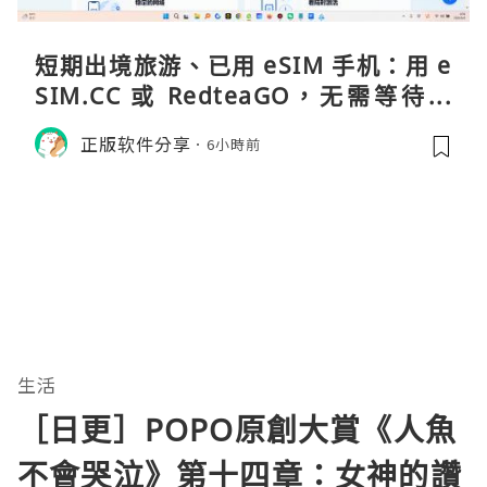
短期出境旅游、已用 eSIM 手机：用 e
SIM.CC 或 RedteaGO，无需等待收
货。需要“当地号码 + 通话短信”（如
正版软件分享
6小時前
打车、外卖、客户联络）：优先 Redt
eaGO（明确提供通话短信套餐）。长
生活
［日更］POPO原創大賞《人魚
不會哭泣》第十四章：女神的讚