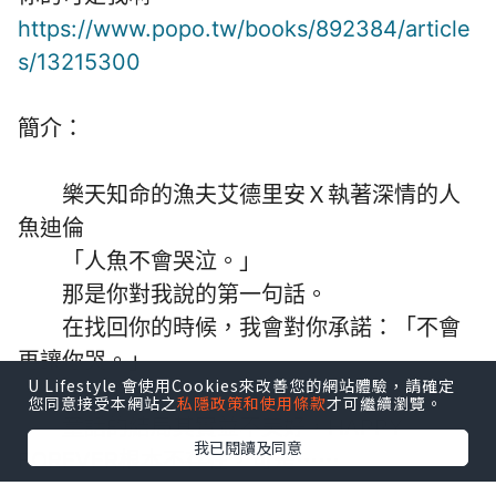
https://www.popo.tw/books/892384/article
s/13215300
簡介：
樂天知命的漁夫艾德里安Ｘ執著深情的人
魚迪倫
「人魚不會哭泣。」
那是你對我說的第一句話。
在找回你的時候，我會對你承諾：「不會
再讓你哭。」
U Lifestyle 會使用Cookies來改善您的網站體驗，請確定
您同意接受本網站之
私隱政策和使用條款
才可繼續瀏覽。
童話的結局其實並不美好，HAPPY
我已閱讀及同意
FOREVER根本不存在，可是⋯⋯
你曾在我面前承諾，說會改寫這個結局。