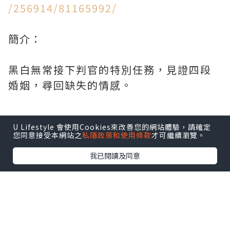
/256914/81165992/
簡介：
黑白無常接下判官的特別任務，見證四段
婚姻，尋回缺失的情感。
U Lifestyle 會使用Cookies來改善您的網站體驗，請確定
*本站之內容由作者所提供，並不代表本站的立場。因此本站對
您同意接受本網站之
私隱政策和使用條款
才可繼續瀏覽。
所有博客的立場、真實性、準確性及完整性不負任何法律責
任。
我已閱讀及同意
【 U Creator 招募 】
出Post賺現金獎賞 l
登記《社群創作有價企劃》
【 睇Post + 參加品牌活動 】
瀏覽更多社群
打卡
丶
旅遊
丶
美食
丶
親子
丶
寵物
丶
扮靚