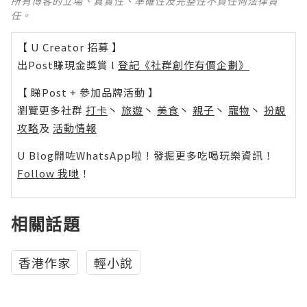
所有博客的立場、真實性、準確性及完整性不負任何法律責
任。
【 U Creator 招募 】
出Post賺現金獎賞 l
登記《社群創作有價企劃》
【 睇Post + 參加品牌活動 】
瀏覽更多社群
打卡
丶
旅遊
丶
美食
丶
親子
丶
寵物
丶
扮靚
攻略
及
活動情報
U Blog開咗WhatsApp啦！發掘更多吃喝玩樂資訊！
Follow 我哋
！
相關話題
香港作家
輕小說