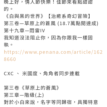
晚上好，情人節快樂！佳節來看點甜甜
的。
《白與黑的世界》【治癒系奇幻冒險】
第三卷—草原上的蒼風 (18.7萬點閱達成)
第十九章—悶雷IV
我知道沒法阻止你，因為你跟我一樣固
執。
https://www.penana.com/article/162
8660
CXC 、 米國度、角角者同步連載
第三卷《草原上的蒼風》
第三章—階級(上)
對於小白來說，名字等同歸宿，具獨特意