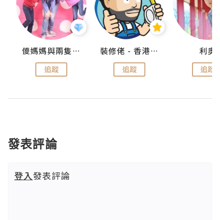
k
儍媽媽與兩隻小魔怪之家
裝修佬 - 香港一站式網上裝修平台
利奧
追蹤
追蹤
追蹤
發表評論
登入
發表評論