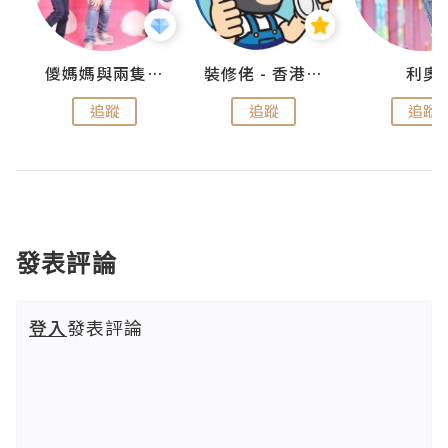
k
儍媽媽與兩隻小魔怪之家
裝修佬 - 香港一站式網上裝修平台
利奧
追蹤
追蹤
追蹤
發表評論
登入
發表評論