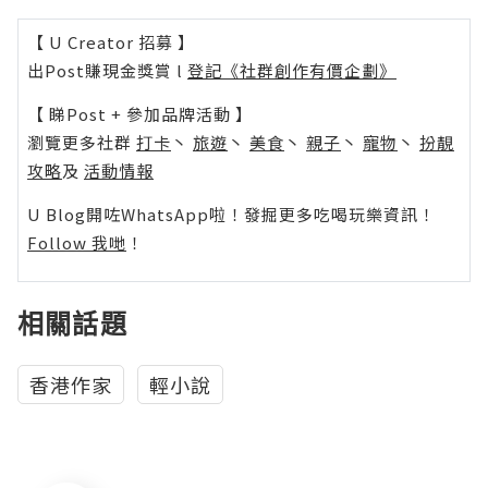
【 U Creator 招募 】
出Post賺現金獎賞 l
登記《社群創作有價企劃》
【 睇Post + 參加品牌活動 】
瀏覽更多社群
打卡
丶
旅遊
丶
美食
丶
親子
丶
寵物
丶
扮靚
攻略
及
活動情報
U Blog開咗WhatsApp啦！發掘更多吃喝玩樂資訊！
Follow 我哋
！
相關話題
香港作家
輕小說