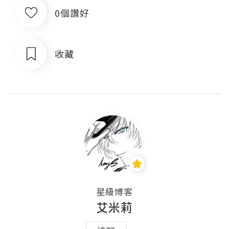
0個讚好
收藏
星級博客
艾米莉