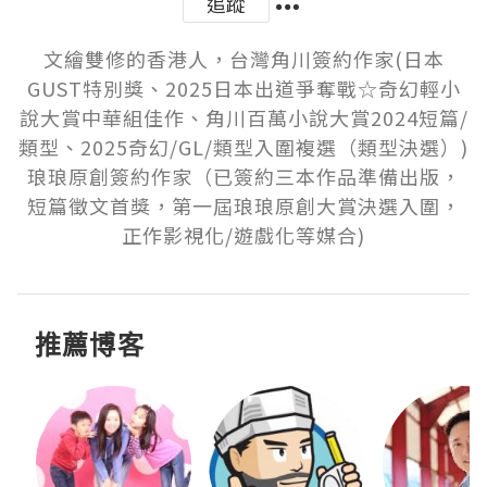
追蹤
文繪雙修的香港人，台灣角川簽約作家(日本
GUST特別獎、2025日本出道爭奪戰☆奇幻輕小
說大賞中華組佳作、角川百萬小說大賞2024短篇/
類型、2025奇幻/GL/類型入圍複選（類型決選）)

琅琅原創簽約作家（已簽約三本作品準備出版，
短篇徵文首獎，第一屆琅琅原創大賞決選入圍，
正作影視化/遊戲化等媒合)
推薦博客