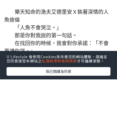
樂天知命的漁夫艾德里安Ｘ執著深情的人
魚迪倫
「人魚不會哭泣。」
那是你對我說的第一句話。
在找回你的時候，我會對你承諾：「不會
再讓你哭。」
U Lifestyle 會使用Cookies來改善您的網站體驗，請確定
您同意接受本網站之
私隱政策和使用條款
才可繼續瀏覽。
童話的結局其實並不美好，HAPPY
我已閱讀及同意
FOREVER根本不存在，可是⋯⋯
你曾在我面前承諾，說會改寫這個結局。
我相信，在命運的操弄下，在悲歡離合之
中，我們終將重逢。