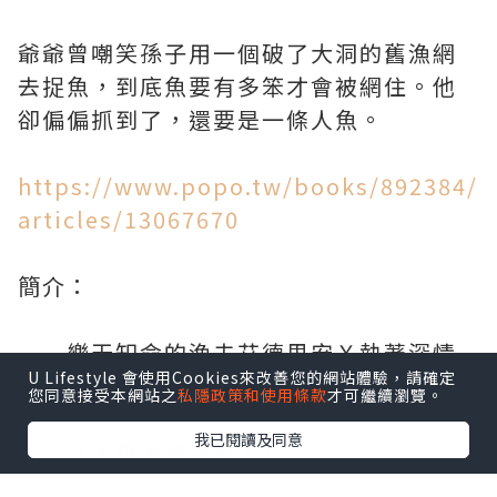
爺爺曾嘲笑孫子用一個破了大洞的舊漁網
去捉魚，到底魚要有多笨才會被網住。他
卻偏偏抓到了，還要是一條人魚。
https://www.popo.tw/books/892384/
articles/13067670
簡介：
樂天知命的漁夫艾德里安Ｘ執著深情
U Lifestyle 會使用Cookies來改善您的網站體驗，請確定
的人魚迪倫
您同意接受本網站之
私隱政策和使用條款
才可繼續瀏覽。
我已閱讀及同意
「人魚不會哭泣。」