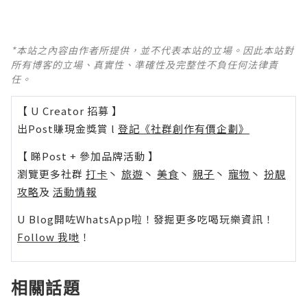
*本站之內容由作者所提供，並不代表本站的立場。因此本站對
所有博客的立場、真實性、準確性及完整性不負任何法律責
任。
【 U Creator 招募 】
出Post賺現金獎賞 l
登記《社群創作有價企劃》
【 睇Post + 參加品牌活動 】
瀏覽更多社群
打卡
丶
旅遊
丶
美食
丶
親子
丶
寵物
丶
扮靚
攻略
及
活動情報
U Blog開咗WhatsApp啦！發掘更多吃喝玩樂資訊！
Follow 我哋
！
相關話題