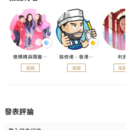
k
儍媽媽與兩隻小魔怪之家
裝修佬 - 香港一站式網上裝修平台
利奧
追蹤
追蹤
追蹤
發表評論