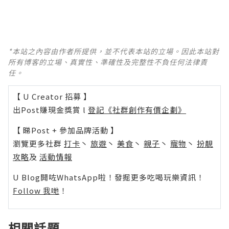
*本站之內容由作者所提供，並不代表本站的立場。因此本站對
所有博客的立場、真實性、準確性及完整性不負任何法律責
任。
【 U Creator 招募 】
出Post賺現金獎賞 l
登記《社群創作有價企劃》
【 睇Post + 參加品牌活動 】
瀏覽更多社群
打卡
丶
旅遊
丶
美食
丶
親子
丶
寵物
丶
扮靚
攻略
及
活動情報
U Blog開咗WhatsApp啦！發掘更多吃喝玩樂資訊！
Follow 我哋
！
相關話題