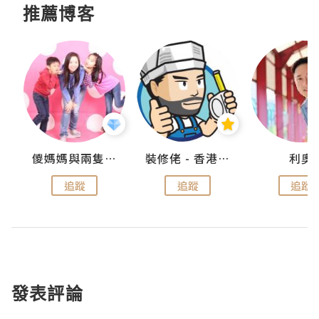
推薦博客
k
儍媽媽與兩隻小魔怪之家
裝修佬 - 香港一站式網上裝修平台
利奧
追蹤
追蹤
追蹤
發表評論