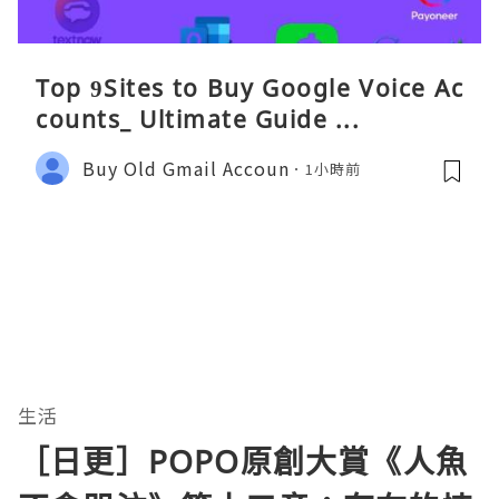
Top 9Sites to Buy Google Voice Ac
counts_ Ultimate Guide ...
Buy Old Gmail Accoun
1小時前
生活
［日更］POPO原創大賞《人魚