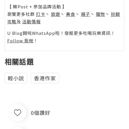
【 睇Post + 參加品牌活動 】
瀏覽更多社群
打卡
丶
旅遊
丶
美食
丶
親子
丶
寵物
丶
扮靚
攻略
及
活動情報
U Blog開咗WhatsApp啦！發掘更多吃喝玩樂資訊！
Follow 我哋
！
相關話題
輕小說
香港作家
0個讚好