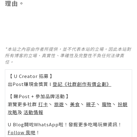
理由。
*本站之內容由作者所提供，並不代表本站的立場。因此本站對
所有博客的立場、真實性、準確性及完整性不負任何法律責
任。
【 U Creator 招募 】
出Post賺現金獎賞 l
登記《社群創作有價企劃》
【 睇Post + 參加品牌活動 】
瀏覽更多社群
打卡
丶
旅遊
丶
美食
丶
親子
丶
寵物
丶
扮靚
攻略
及
活動情報
U Blog開咗WhatsApp啦！發掘更多吃喝玩樂資訊！
Follow 我哋
！