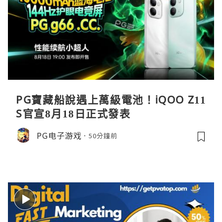
PG寶藏船說遇上萬級電池！iQOO Z11
S官宣8月18日正式發表
PG电子游戏
50分鐘前