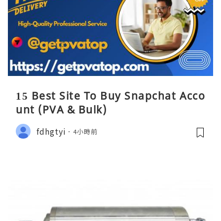
15 Best Site To Buy Snapchat Acco
unt (PVA & Bulk)
fdhgtyi
4小時前