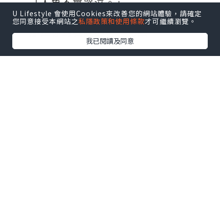
「人魚不會哭泣。」
U Lifestyle 會使用Cookies來改善您的網站體驗，請確定
您同意接受本網站之
私隱政策和使用條款
才可繼續瀏覽。
那是你對我說的第一句話。
我已閱讀及同意
在找回你的時候，我會對你承諾：
「不會再讓你哭。」
童話的結局其實並不美好，HAPPY
FOREVER根本不存在，可是⋯⋯
你曾在我面前承諾，說會改寫這個結
局。
我相信，在命運的操弄下，在悲歡離合之
中，我們終將重逢。