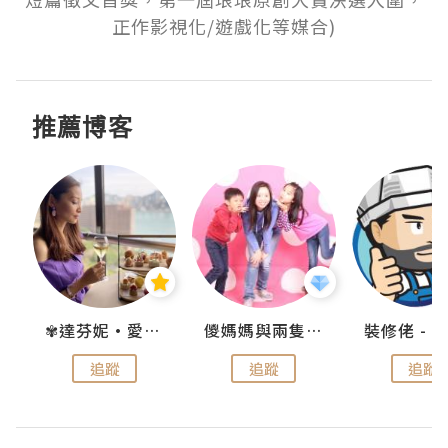
正作影視化/遊戲化等媒合)
推薦博客
k
✾達芬妮•愛孩子•愛生活✾
儍媽媽與兩隻小魔怪之家
追蹤
追蹤
追蹤