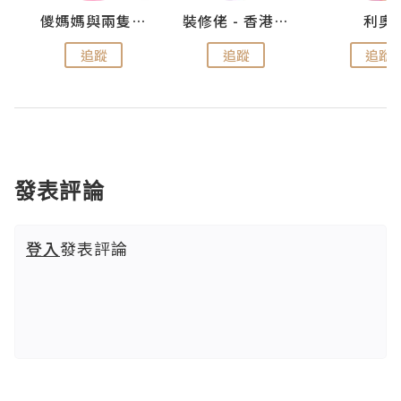
k
儍媽媽與兩隻小魔怪之家
裝修佬 - 香港一站式網上裝修平台
利奧
追蹤
追蹤
追蹤
發表評論
登入
發表評論