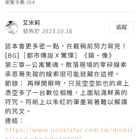
瀏覽次數:354
艾米莉
追蹤
發佈於 2023.10.18
這本會更多密一點，在截稿前努力寫完！
[BG]［都市傳說Ｘ驚慄］《鏡•像》
第三章—公寓驚魂，散落現場的零碎線索
承恩哥失蹤的線索很可能就藏在這裡。
節錄： 再睜開眼時，只見空空如也的桌上
憑空多了一台數位相機，上面貼滿鮮黃的
符咒，符紙上以朱紅的筆墨寫著難以解讀
的咒文。
連結：
https://www.novelstar.com.tw/mobil
e/read.php?id=187607