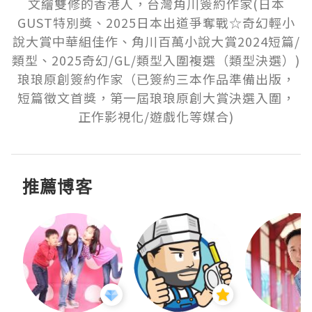
文繪雙修的香港人，台灣角川簽約作家(日本
GUST特別獎、2025日本出道爭奪戰☆奇幻輕小
說大賞中華組佳作、角川百萬小說大賞2024短篇/
類型、2025奇幻/GL/類型入圍複選（類型決選）)

琅琅原創簽約作家（已簽約三本作品準備出版，
短篇徵文首獎，第一屆琅琅原創大賞決選入圍，
正作影視化/遊戲化等媒合)
推薦博客