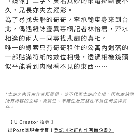
「鏡像」二字。莫名其妙的來電掛斷後不
久，兄長亦失去蹤影。
為了尋找失聯的哥哥，李承翰隻身來到台
北，偶遇雜誌靈異專欄記者林怡君，萍水
相逢的兩人一同尋找悲劇的真相。
唯一的線索只有哥哥租住的公寓內遺落的
一部貼滿符紙的數位相機，透過相機鏡頭
似乎能看到肉眼看不見的東西⋯⋯
*本站之內容由作者所提供，並不代表本站的立場。因此本站對
所有博客的立場、真實性、準確性及完整性不負任何法律責
任。
【 U Creator 招募 】
出Post賺現金獎賞 l
登記《社群創作有價企劃》