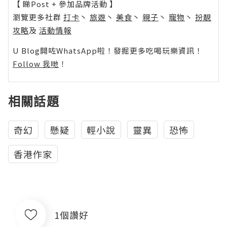
【 睇Post + 參加品牌活動 】
瀏覽更多社群
打卡
丶
旅遊
丶
美食
丶
親子
丶
寵物
丶
扮靚
攻略
及
活動情報
U Blog開咗WhatsApp啦！發掘更多吃喝玩樂資訊！
Follow 我哋
！
相關話題
奇幻
懸疑
輕小說
靈異
恐怖
香港作家
1個讚好