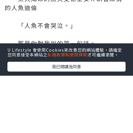
的人魚迪倫
「人魚不會哭泣。」
那是你對我說的第一句話。
U Lifestyle 會使用Cookies來改善您的網站體驗，請確定
您同意接受本網站之
私隱政策和使用條款
才可繼續瀏覽。
在找回你的時候，我會對你承諾：
我已閱讀及同意
「不會再讓你哭。」
童話的結局其實並不美好，HAPPY
FOREVER根本不存在，可是⋯⋯
你曾在我面前承諾，說會改寫這個結
局。