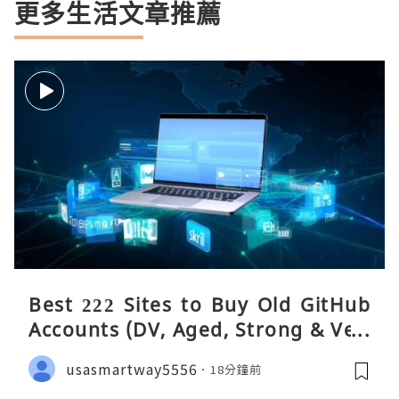
更多生活文章推薦
Best 222 Sites to Buy Old GitHub
Accounts (DV, Aged, Strong & Veri
fied)
usasmartway5556
18分鐘前