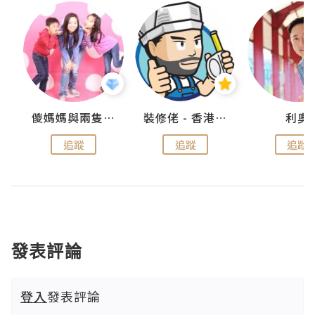
k
儍媽媽與兩隻小魔怪之家
裝修佬 - 香港一站式網上裝修平台
利奧
追蹤
追蹤
追蹤
發表評論
登入
發表評論