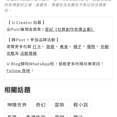
所有博客的立場、真實性、準確性及完整性不負任何法律責
任。
【 U Creator 招募 】
出Post賺現金獎賞 l
登記《社群創作有價企劃》
【 睇Post + 參加品牌活動 】
瀏覽更多社群
打卡
丶
旅遊
丶
美食
丶
親子
丶
寵物
丶
扮靚
攻略
及
活動情報
U Blog開咗WhatsApp啦！發掘更多吃喝玩樂資訊！
Follow 我哋
！
相關話題
神隱世界
奇幻
冒險
輕小說