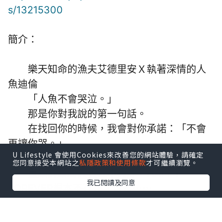
s/13215300
簡介：
樂天知命的漁夫艾德里安Ｘ執著深情的人
魚迪倫
「人魚不會哭泣。」
那是你對我說的第一句話。
在找回你的時候，我會對你承諾：「不會
再讓你哭。」
U Lifestyle 會使用Cookies來改善您的網站體驗，請確定
您同意接受本網站之
私隱政策和使用條款
才可繼續瀏覽。
童話的結局其實並不美好，HAPPY
我已閱讀及同意
FOREVER根本不存在，可是⋯⋯
你曾在我面前承諾，說會改寫這個結局。