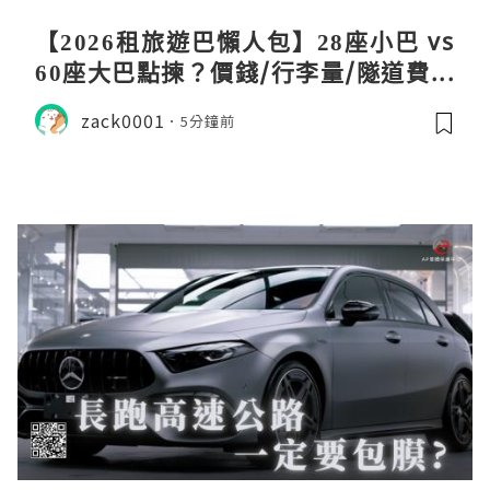
【2026租旅遊巴懶人包】28座小巴 vs
60座大巴點揀？價錢/行李量/隧道費一
文睇清！
zack0001
5分鐘前