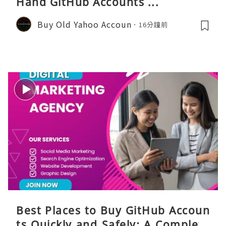
Hand GitHub Accounts ...
Buy Old Yahoo Accoun
16分鐘前
Best Places to Buy GitHub Accoun
ts Quickly and Safely: A Complete