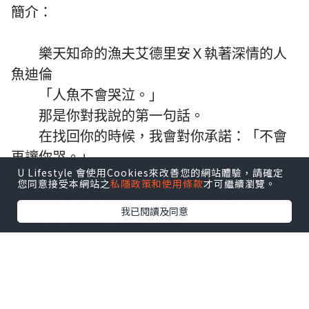
簡介：
樂天知命的漁夫艾德里安Ｘ執著深情的人
魚迪倫
「人魚不會哭泣。」
那是你對我說的第一句話。
在找回你的時候，我會對你承諾：「不會
再讓你哭。」
U Lifestyle 會使用Cookies來改善您的網站體驗，請確定
您同意接受本網站之
私隱政策和使用條款
才可繼續瀏覽。
童話的結局其實並不美好，HAPPY
我已閱讀及同意
FOREVER根本不存在，可是⋯⋯
你曾在我面前承諾，說會改寫這個結局。
我相信，在命運的操弄下，在悲歡離合之
中，我們終將重逢。