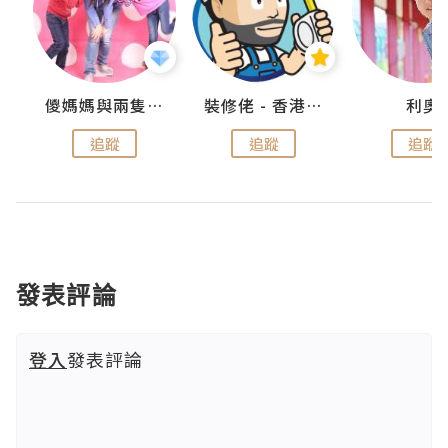
k
儍媽媽與兩隻小魔怪之家
裝修佬 - 香港一站式網上裝修平台
利奧
追蹤
追蹤
追蹤
發表評論
登入
發表評論