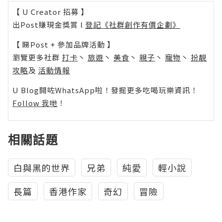
【 U Creator 招募 】
出Post賺現金獎賞 l
登記《社群創作有價企劃》
【 睇Post + 參加品牌活動 】
瀏覽更多社群
打卡
丶
旅遊
丶
美食
丶
親子
丶
寵物
丶
扮靚
攻略
及
活動情報
U Blog開咗WhatsApp啦！發掘更多吃喝玩樂資訊！
Follow 我哋
！
相關話題
白與黑的世界
兄弟
純愛
輕小說
長篇
香港作家
奇幻
冒險