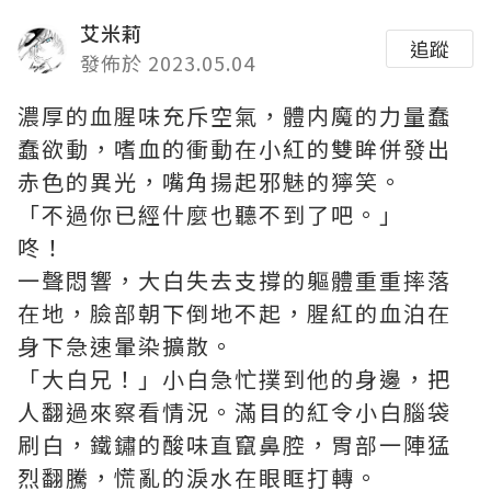
艾米莉
追蹤
發佈於 2023.05.04
濃厚的血腥味充斥空氣，體内魔的力量蠢
蠢欲動，嗜血的衝動在小紅的雙眸併發出
赤色的異光，嘴角揚起邪魅的獰笑。
「不過你已經什麼也聽不到了吧。」
咚！
一聲悶響，大白失去支撐的軀體重重摔落
在地，臉部朝下倒地不起，腥紅的血泊在
身下急速暈染擴散。
「大白兄！」小白急忙撲到他的身邊，把
人翻過來察看情況。滿目的紅令小白腦袋
刷白，鐵鏽的酸味直竄鼻腔，胃部一陣猛
烈翻騰，慌亂的淚水在眼眶打轉。