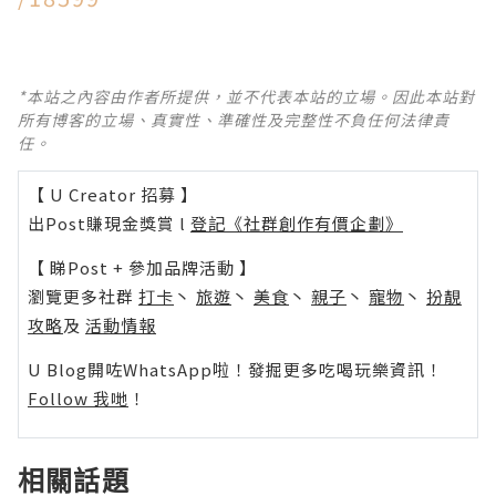
*本站之內容由作者所提供，並不代表本站的立場。因此本站對
所有博客的立場、真實性、準確性及完整性不負任何法律責
任。
【 U Creator 招募 】
出Post賺現金獎賞 l
登記《社群創作有價企劃》
【 睇Post + 參加品牌活動 】
瀏覽更多社群
打卡
丶
旅遊
丶
美食
丶
親子
丶
寵物
丶
扮靚
攻略
及
活動情報
U Blog開咗WhatsApp啦！發掘更多吃喝玩樂資訊！
Follow 我哋
！
相關話題