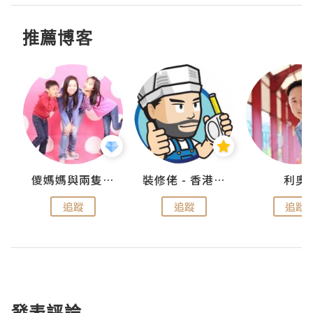
推薦博客
k
儍媽媽與兩隻小魔怪之家
裝修佬 - 香港一站式網上裝修平台
利奧
追蹤
追蹤
追蹤
發表評論