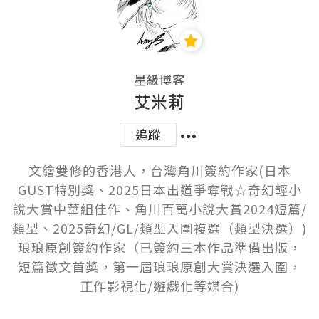
星級博客
艾米莉
追蹤
文繪雙修的香港人，台灣角川簽約作家(日本
GUST特別獎、2025日本出道爭奪戰☆奇幻輕小
說大賞中華組佳作、角川百萬小說大賞2024短篇/
類型、2025奇幻/GL/類型入圍複選（類型決選）)

琅琅原創簽約作家（已簽約三本作品準備出版，
短篇徵文首獎，第一屆琅琅原創大賞決選入圍，
正作影視化/遊戲化等媒合)