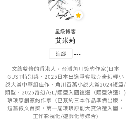
星級博客
艾米莉
追蹤
文繪雙修的香港人，台灣角川簽約作家(日本
GUST特別獎、2025日本出道爭奪戰☆奇幻輕小
說大賞中華組佳作、角川百萬小說大賞2024短篇/
類型、2025奇幻/GL/類型入圍複選（類型決選）)

琅琅原創簽約作家（已簽約三本作品準備出版，
短篇徵文首獎，第一屆琅琅原創大賞決選入圍，
正作影視化/遊戲化等媒合)