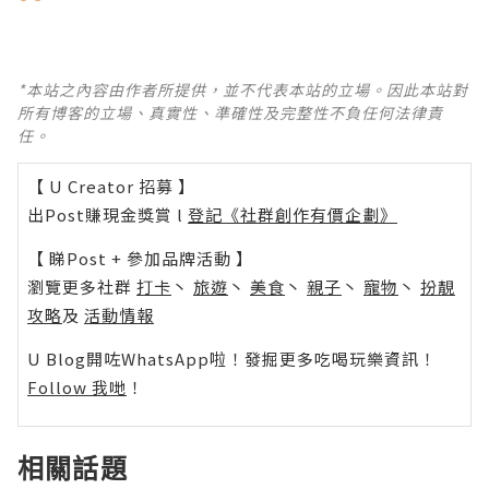
*本站之內容由作者所提供，並不代表本站的立場。因此本站對
所有博客的立場、真實性、準確性及完整性不負任何法律責
任。
【 U Creator 招募 】
出Post賺現金獎賞 l
登記《社群創作有價企劃》
【 睇Post + 參加品牌活動 】
瀏覽更多社群
打卡
丶
旅遊
丶
美食
丶
親子
丶
寵物
丶
扮靚
攻略
及
活動情報
U Blog開咗WhatsApp啦！發掘更多吃喝玩樂資訊！
Follow 我哋
！
相關話題