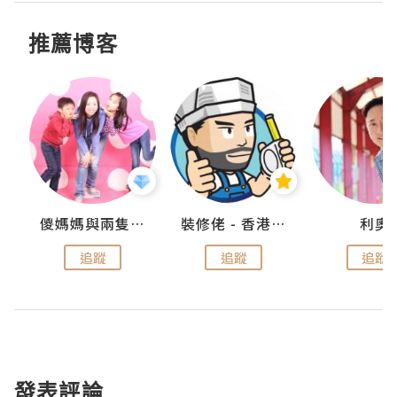
推薦博客
k
儍媽媽與兩隻小魔怪之家
裝修佬 - 香港一站式網上裝修平台
利奧
追蹤
追蹤
追蹤
發表評論