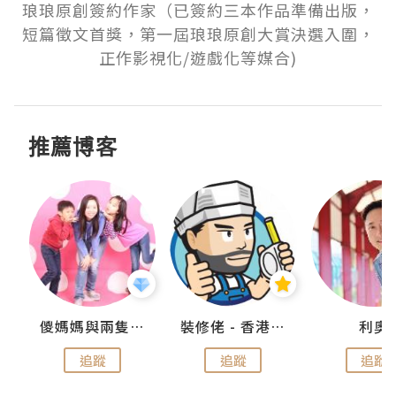
琅琅原創簽約作家（已簽約三本作品準備出版，
短篇徵文首獎，第一屆琅琅原創大賞決選入圍，
正作影視化/遊戲化等媒合)
推薦博客
k
儍媽媽與兩隻小魔怪之家
裝修佬 - 香港一站式網上裝修平台
利奧
追蹤
追蹤
追蹤