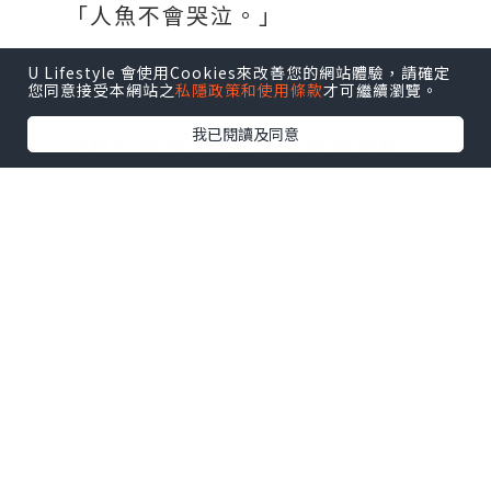
「人魚不會哭泣。」
U Lifestyle 會使用Cookies來改善您的網站體驗，請確定
那是你對我說的第一句話。
您同意接受本網站之
私隱政策和使用條款
才可繼續瀏覽。
我已閱讀及同意
在找回你的時候，我會對你承諾：
「不會再讓你哭。」
童話的結局其實並不美好，HAPPY
FOREVER根本不存在，可是⋯⋯
你曾在我面前承諾，說會改寫這個結
局。
我相信，在命運的操弄下，在悲歡離
合之中，我們終將重逢。