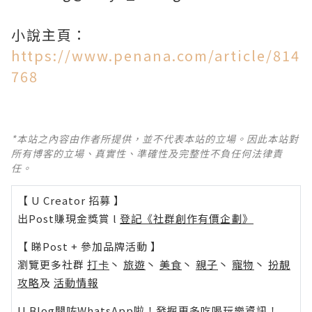
小說主頁：
https://www.penana.com/article/814
768
*本站之內容由作者所提供，並不代表本站的立場。因此本站對
所有博客的立場、真實性、準確性及完整性不負任何法律責
任。
【 U Creator 招募 】
出Post賺現金獎賞 l
登記《社群創作有價企劃》
【 睇Post + 參加品牌活動 】
瀏覽更多社群
打卡
丶
旅遊
丶
美食
丶
親子
丶
寵物
丶
扮靚
攻略
及
活動情報
U Blog開咗WhatsApp啦！發掘更多吃喝玩樂資訊！