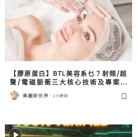
【膠原蛋白】BTL美容系乜？射頻/超
聲/電磁脈衝三大核心技術及專案盤
點！
美麗新世界
1小時前