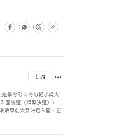
追蹤
本出道爭奪戰☆奇幻輕小說大
入圍複選（類型決選）)

琅琅原創大賞決選入圍，正