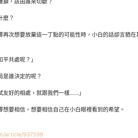
連鎖，該由誰來切斷？
什麽？
澪再次想要放棄這一丁點的可能性時，小白的話卻言猶在
和平共處呢？」
局是誰決定的呢？
好的相處，就跟我們一樣......」
澪想要相信，想要相信自己在小白眼裡看到的希望。
/article/937598