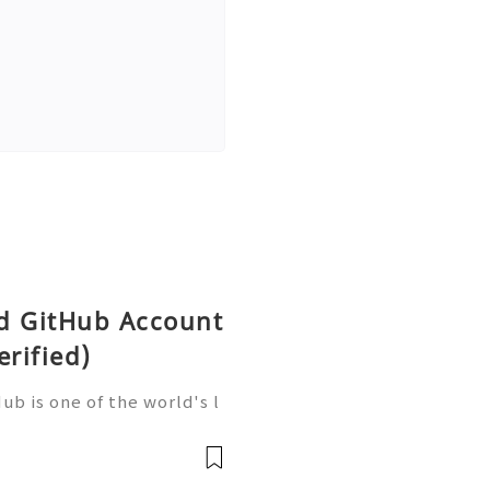
ld GitHub Account
erified)
b is one of the world's l
elopment, trusted by mill
artups, and open-source c