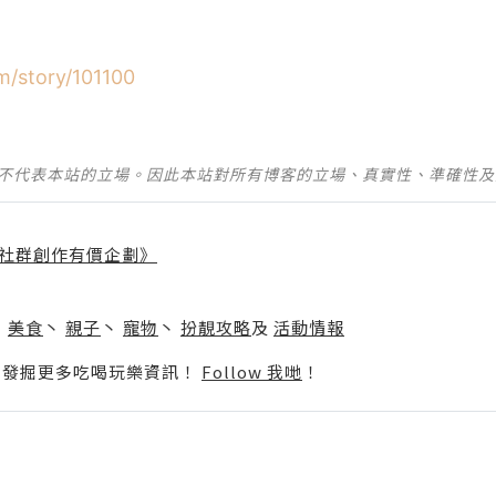
m/story/101100
並不代表本站的立場。因此本站對所有博客的立場、真實性、準確性
社群創作有價企劃》
】
丶
美食
丶
親子
丶
寵物
丶
扮靚攻略
及
活動情報
p啦！發掘更多吃喝玩樂資訊！
Follow 我哋
！