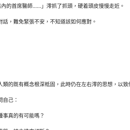
是族內的首席醫師......」澪抓了抓頭，硬着頭皮慢慢走近。
對話，難免緊張不安，不知道該如何應對。
人類的既有概念根深柢固，此時仍在左右澪的思想，以致
問自己：
種事真的有可能嗎？