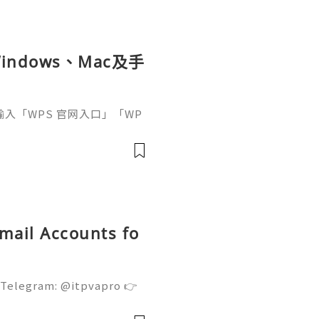
ndows、Mac及手
接輸入「WPS 官网入口」「WP
中往往同時出現官方網站、應
及第三方下載頁面。
Gmail Accounts fo
 Telegram: @itpvapro 👉
👉⇨➤ Email : itpvapro@gm
ps://itpvapro.com Gmail i