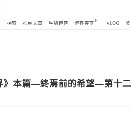
探索
推薦文章
星級博客
博客專享
VLOG
美
界》本篇—終焉前的希望—第十二