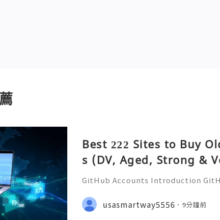
薦
Best 222 Sites to Buy O
s (DV, Aged, Strong & V
GitHub Accounts Introduction GitHu
eading platforms for software dev
ions of developers, businesses, st
usasmartway5556
9分鐘前
ommunities. It is much m