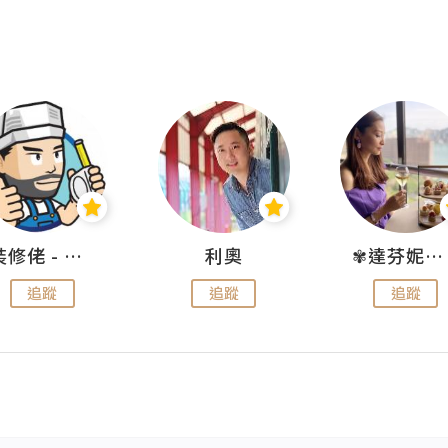
裝修佬 - 香港一站式網上裝修平台
利奧
✾達芬妮•愛孩子•愛生活✾
追蹤
追蹤
追蹤