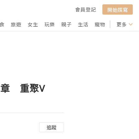
會員登記
開始撰寫
食
旅遊
女生
玩樂
親子
生活
寵物
行山
更多
打卡
章 重聚V
追蹤