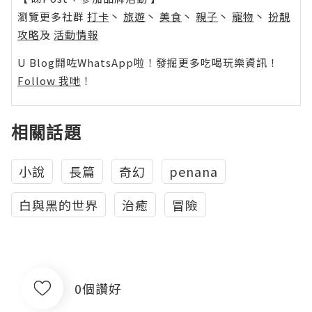
瀏覽更多社群
打卡
丶
旅遊
丶
美食
丶
親子
丶
寵物
丶
扮靚
攻略
及
活動情報
U Blog開咗WhatsApp啦！發掘更多吃喝玩樂資訊！
Follow 我哋
！
相關話題
小說
長篇
奇幻
penana
白與黑的世界
治癒
冒險
0個讚好