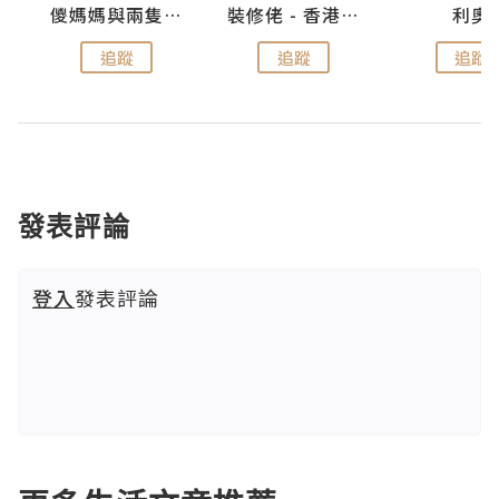
k
儍媽媽與兩隻小魔怪之家
裝修佬 - 香港一站式網上裝修平台
利奧
追蹤
追蹤
追蹤
發表評論
登入
發表評論