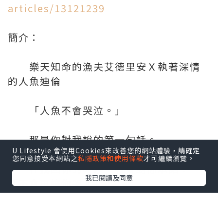
articles/13121239
簡介：
樂天知命的漁夫艾德里安Ｘ執著深情
的人魚迪倫
「人魚不會哭泣。」
那是你對我說的第一句話。
U Lifestyle 會使用Cookies來改善您的網站體驗，請確定
您同意接受本網站之
私隱政策和使用條款
才可繼續瀏覽。
在找回你的時候，我會對你承諾：
我已閱讀及同意
「不會再讓你哭。」
童話的結局其實並不美好，HAPPY