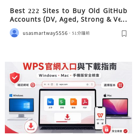
Best 222 Sites to Buy Old GitHub
Accounts (DV, Aged, Strong & Veri
fied)
usasmartway5556
51分鐘前