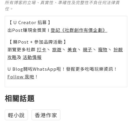
所有博客的立場、真實性、準確性及完整性不負任何法律責
任。
【 U Creator 招募 】
出Post賺現金獎賞 l
登記《社群創作有價企劃》
【 睇Post + 參加品牌活動 】
瀏覽更多社群
打卡
丶
旅遊
丶
美食
丶
親子
丶
寵物
丶
扮靚
攻略
及
活動情報
U Blog開咗WhatsApp啦！發掘更多吃喝玩樂資訊！
Follow 我哋
！
相關話題
輕小說
香港作家