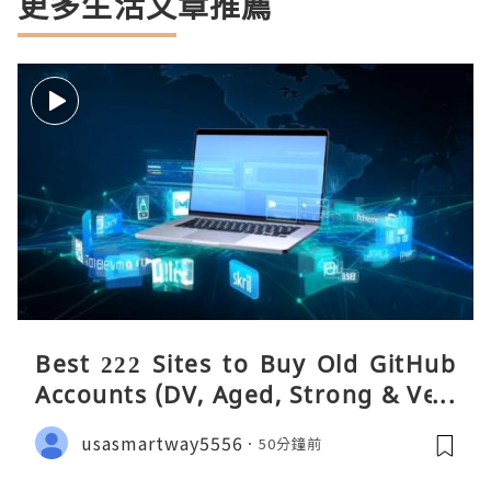
更多生活文章推薦
Best 222 Sites to Buy Old GitHub
Accounts (DV, Aged, Strong & Veri
fied)
usasmartway5556
50分鐘前