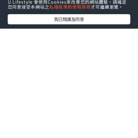
U Lifestyle 會使用Cookies來改善您的網站體驗，請確定
您同意接受本網站之
私隱政策和使用條款
才可繼續瀏覽。
童話的結局其實並不美好，HAPPY
我已閱讀及同意
FOREVER根本不存在，可是⋯⋯
你曾在我面前承諾，說會改寫這個結局。
我相信，在命運的操弄下，在悲歡離合之
中，我們終將重逢。
*本站之內容由作者所提供，並不代表本站的立場。因此本站對
所有博客的立場、真實性、準確性及完整性不負任何法律責
任。
【 U Creator 招募 】
出Post賺現金獎賞 l
登記《社群創作有價企劃》
【 睇Post + 參加品牌活動 】