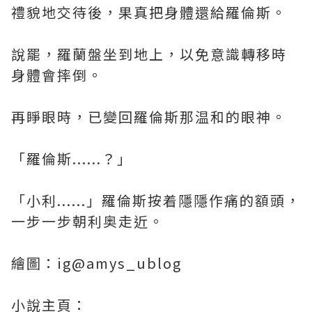
禮貌地交待後，果真把身體還給羅倫斯。
說罷，羅蘭盤坐到地上，以免意識轉移時
身體會摔倒。
再睜眼時，已變回羅倫斯那温和的眼神。
「羅倫斯......？」
「小利......」羅倫斯按着隱隱作痛的額頭，
一步一步朝利奥走近。
繪圖：ig@amys_ublog
小說主頁：