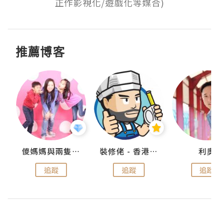
正作影視化/遊戲化等媒合)
推薦博客
k
儍媽媽與兩隻小魔怪之家
裝修佬 - 香港一站式網上裝修平台
利奧
追蹤
追蹤
追蹤