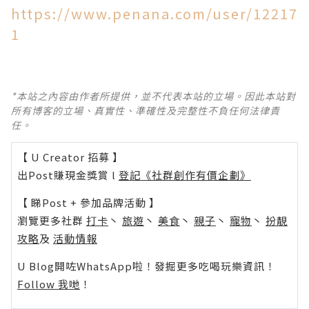
https://www.penana.com/user/12217
1
*本站之內容由作者所提供，並不代表本站的立場。因此本站對
所有博客的立場、真實性、準確性及完整性不負任何法律責
任。
【 U Creator 招募 】
出Post賺現金獎賞 l
登記《社群創作有價企劃》
【 睇Post + 參加品牌活動 】
瀏覽更多社群
打卡
丶
旅遊
丶
美食
丶
親子
丶
寵物
丶
扮靚
攻略
及
活動情報
U Blog開咗WhatsApp啦！發掘更多吃喝玩樂資訊！
Follow 我哋
！