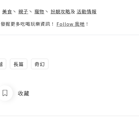
】
丶
美食
丶
親子
丶
寵物
丶
扮靚攻略
及
活動情報
p啦！發掘更多吃喝玩樂資訊！
Follow 我哋
！
越
長篇
奇幻
收藏