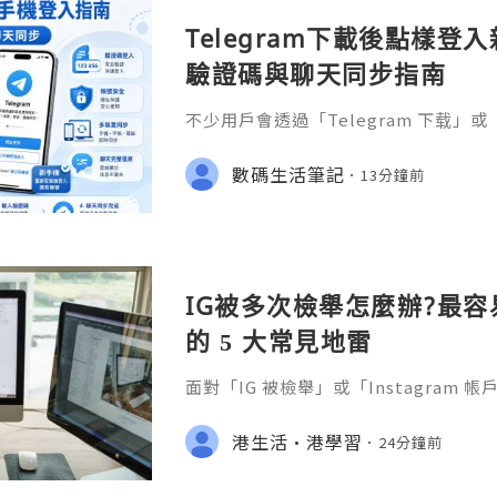
Telegram下載後點樣
驗證碼與聊天同步指南
不少用戶會透過「Telegram 下载
但更換手機時，真正需要處理的不只是
有帳號、登入驗證碼、兩步驗證、聊天
數碼生活筆記
13分鐘前
操作次序錯誤，例如先刪除舊手機中的 T
碼，或者使用新號碼重新註冊，可能會
文會整理新手機重新安裝 Telegram 的
Pho
IG被多次檢舉怎麼辦?最
的 5 大常見地雷
面對「IG 被檢舉」或「Instagram
是慌亂地不斷重複嘗試登入，結果反而
文中，香港網頁集團將系統化拆解 IG
港生活·港學習
24分鐘前
自救流程，以及合規預防策略，協助商