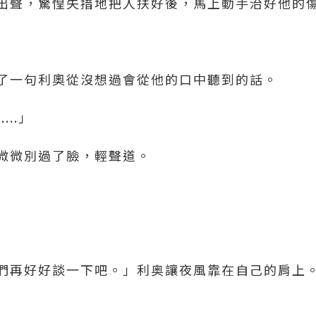
出聲，驚惶失措地把人扶好後，馬上動手治好他的
了一句利奧從沒想過會從他的口中聽到的話。
...」
微微別過了臉，輕聲道。
們再好好談一下吧。」利奥讓夜風靠在自己的肩上