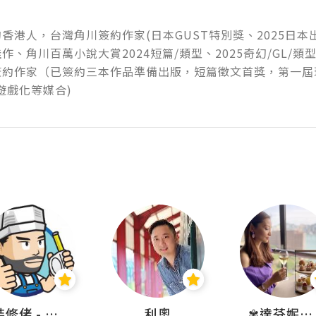
香港人，台灣角川簽約作家(日本GUST特別獎、2025日
作、角川百萬小說大賞2024短篇/類型、2025奇幻/GL/類型
簽約作家（已簽約三本作品準備出版，短篇徵文首獎，第一屆
遊戲化等媒合)
裝修佬 - 香港一站式網上裝修平台
利奧
✾達芬妮•愛孩子•愛生活✾