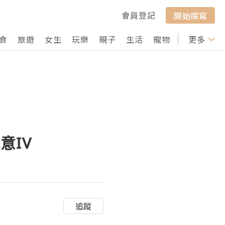
會員登記
開始撰寫
食
旅遊
女生
玩樂
親子
生活
寵物
行山
更多
打卡
意IV
追蹤