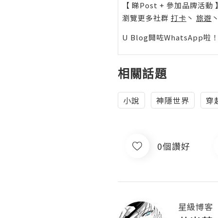
【 睇Post + 參加品牌活動 
瀏覽更多社群
打卡
丶
旅遊
U Blog開咗WhatsAp
相關話題
小說
神隱世界
穿
0個讚好
星級博客