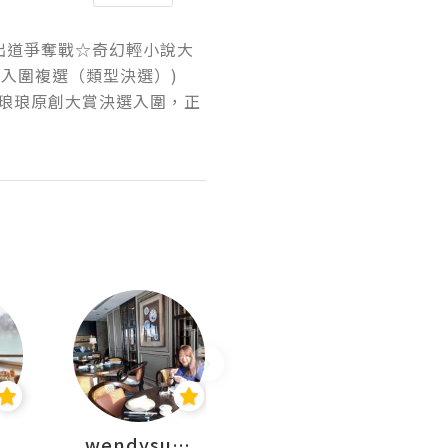
本出道爭奪戰☆奇幻輕小說大
入圍複選（類型決選）)

琅琅原創大賞決選入圍，正
wendysugar享受生活gogogo
Kiki | 日劇•電影心得