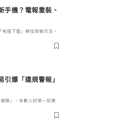
登入新手機？電報重裝、
」或「电报下载」尋找安裝方法，
重新下載應用程式，還包括原
記錄同步及舊裝置安全。如果
elegram、忘記兩步驗證密
令帳號轉移變得更加麻煩。本
正確次序，說明 Android、i
容易引爆「違規警報」
 帳戶被鎖」，多數人的第一反應
被系統認定為異常攻擊。在本
 檢舉機制、被鎖後果、一步步
家穩健救回