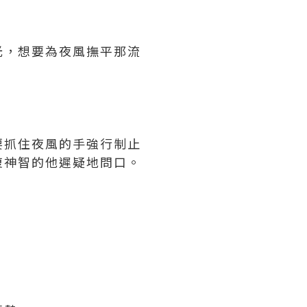
光，想要為夜風撫平那流
要抓住夜風的手強行制止
復神智的他遲疑地問口。