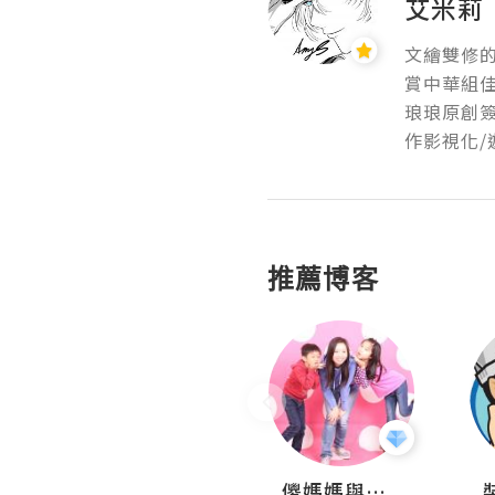
艾米莉
文繪雙修的
賞中華組佳
琅琅原創
作影視化/
推薦博客
Daycation.hk
儍媽媽與兩隻小魔怪之家