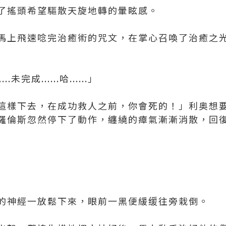
了搖頭希望驅散天旋地轉的暈眩感。
馬上飛速唸完治癒術的咒文，在掌心召喚了治癒之
...未完成......哈......」
這樣下去，在成功救人之前，你會死的！」利奥想
羅倫斯忽然停下了動作，纏繞的瘴氣漸漸消散，回
的神經一放鬆下來，眼前一黑便緩缓往旁栽倒。