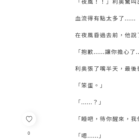
「夜風！！」利奥驚叫
血流得有點太多了......
在夜風昏過去前，他說
「抱歉......讓你擔心了...
利奥張了嘴半天，最後
「笨蛋。」
「......？」
「睡吧，待你醒來，我
0
「嗯......」