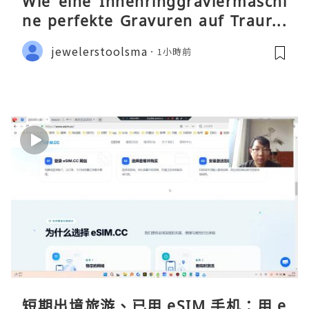
Wie eine Innenringgraviermaschi
ne perfekte Gravuren auf Traurin
gen ermöglicht
jewelerstoolsma
1小時前
短期出境旅游、已用 eSIM 手机：用 e