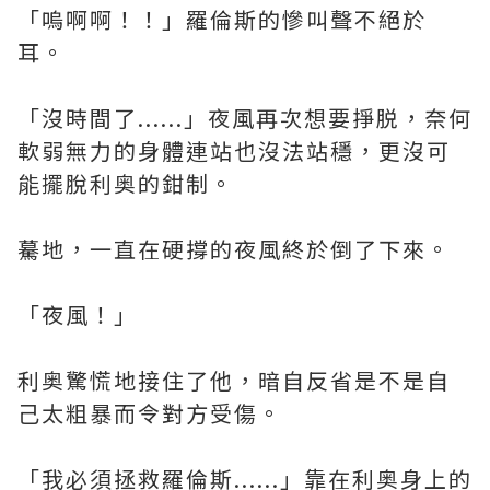
「嗚啊啊！！」羅倫斯的慘叫聲不絕於
耳。
「沒時間了......」夜風再次想要掙脱，奈何
軟弱無力的身體連站也沒法站穩，更沒可
能擺脫利奥的鉗制。
驀地，一直在硬撐的夜風終於倒了下來。
「夜風！」
利奥驚慌地接住了他，暗自反省是不是自
己太粗暴而令對方受傷。
「我必須拯救羅倫斯......」靠在利奥身上的