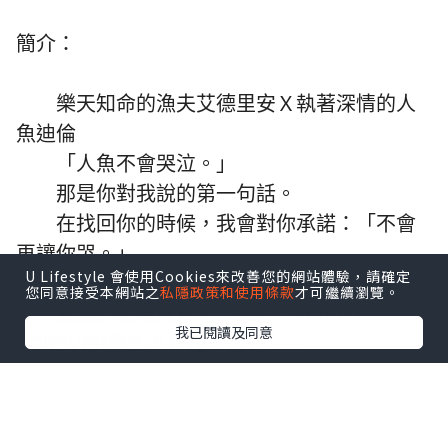
簡介：
樂天知命的漁夫艾德里安Ｘ執著深情的人
魚迪倫
「人魚不會哭泣。」
那是你對我說的第一句話。
在找回你的時候，我會對你承諾：「不會
再讓你哭。」
U Lifestyle 會使用Cookies來改善您的網站體驗，請確定
您同意接受本網站之
私隱政策和使用條款
才可繼續瀏覽。
童話的結局其實並不美好，HAPPY
我已閱讀及同意
FOREVER根本不存在，可是⋯⋯
你曾在我面前承諾，說會改寫這個結局。
我相信，在命運的操弄下，在悲歡離合之