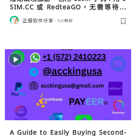
SIM.CC 或 RedteaGO，无需等待收
货。需要“当地号码 + 通话短信”（如
正版软件分享
5小時前
打车、外卖、客户联络）：优先 Redt
eaGO（明确提供通话短信套餐）。长
A Guide to Easily Buying Second-