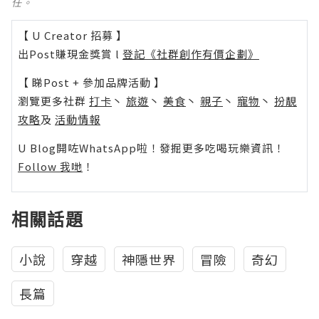
任。
【 U Creator 招募 】
出Post賺現金獎賞 l
登記《社群創作有價企劃》
【 睇Post + 參加品牌活動 】
瀏覽更多社群
打卡
丶
旅遊
丶
美食
丶
親子
丶
寵物
丶
扮靚
攻略
及
活動情報
U Blog開咗WhatsApp啦！發掘更多吃喝玩樂資訊！
Follow 我哋
！
相關話題
小說
穿越
神隱世界
冒險
奇幻
長篇