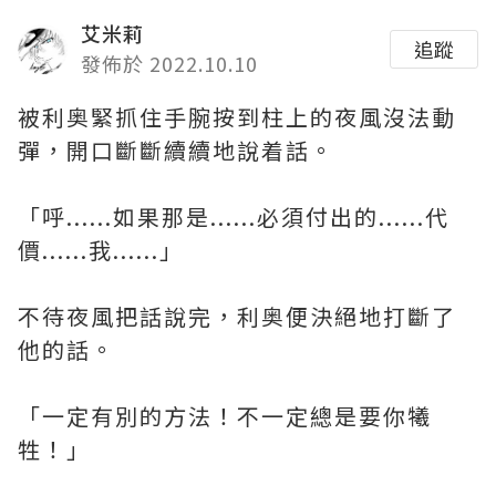
艾米莉
追蹤
發佈於 2022.10.10
被利奥緊抓住手腕按到柱上的夜風沒法動
彈，開口斷斷續續地說着話。
「呼......如果那是......必須付出的......代
價......我......」
不待夜風把話說完，利奥便決絕地打斷了
他的話。
「一定有別的方法！不一定總是要你犧
牲！」