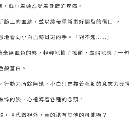
回床邊，低垂着頭忍受着身體的疼痛。
手腕上的血跡，並以繃帶重新裹好開裂的傷口 。
地看向小白血跡斑斑的手。「對不起......」
小白抿着毫無血色的唇，輕輕地搖了搖頭，虛弱地應了一
色般蒼白。
，行動力所餘無幾，小白只是靠着强韌的意志力硬
憔悴的臉，心裡轉着各種的念頭。
殺，世代敵視外，真的還有其他的可能嗎？