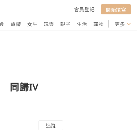
會員登記
開始撰寫
食
旅遊
女生
玩樂
親子
生活
寵物
行山
更多
打卡
 同歸IV
追蹤