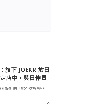
：旗下 JOEKR 於日
限定店中，與日伸貴
參展
ABE 設計的「錦帶橋與櫻花」
作的酒器，推廣日本清酒文
」，於 2026 年 5 月 13
日本橋三越本店舉行的「獺祭」
藝術」中，聯同東京銀器職人