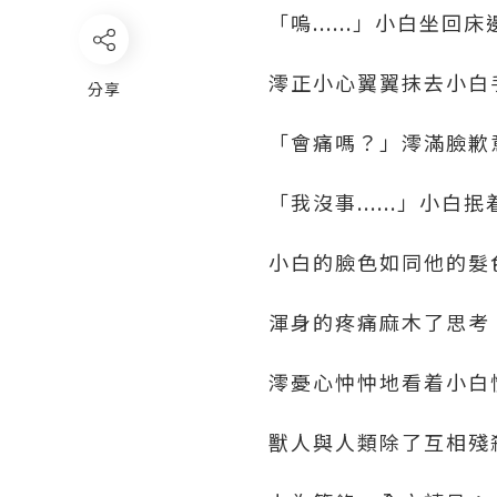
「嗚......」小白坐
澪正小心翼翼抹去小白
分享
「會痛嗎？」澪滿臉歉意
「我沒事......」
小白的臉色如同他的髮
渾身的疼痛麻木了思考
澪憂心忡忡地看着小白
獸人與人類除了互相殘