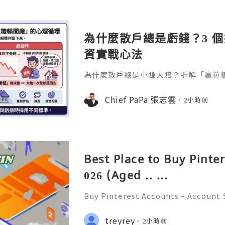
參展，展現日本手工藝之美。日本傳統
計呈
為什麼散戶總是虧錢？3 
資實戰心法
為什麼散戶總是小賺大賠？拆解「贏粒
態、套牢變長線等投資心理陷阱，結合 Chi
建立更客觀的買賣換股、換位思考與投
Chief PaPa 張志雲
2小時前
Best Place to Buy Pinte
026 (Aged .. ...
Buy Pinterest Accounts – Account S
on & Responsible Platform Manage
💫🌐✨💎Fast & Reliable 24/7 Custo
treyrey
2小時前