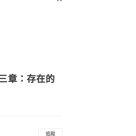
💲💫🌐✨💎Tele
十三章：存在的
追蹤