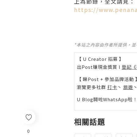
上為節錄，全文請見：
https://www.penana
*本站之內容由作者所提供，
【 U Creator 招募 】
出Post賺現金獎賞 l
登記《
【 睇Post + 參加品牌活動 
瀏覽更多社群
打卡
丶
旅遊
U Blog開咗WhatsAp
相關話題
0