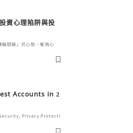
同意與日本酒文化，日現代設
個投資心理陷阱與投
糖輸間廠」式心態、鴕鳥心
ef PaPa 投資思維，幫你
資管理框架。
rest Accounts in 2
ecurity, Privacy Protecti
ment Guide (2026) 💫💎💲
mer Support 💫💎💲💫🌐✨