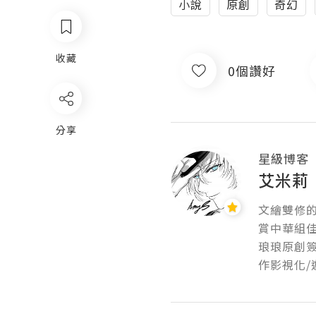
小說
原創
奇幻
收藏
0個讚好
分享
星級博客
艾米莉
文繪雙修的
賞中華組佳
琅琅原創
作影視化/