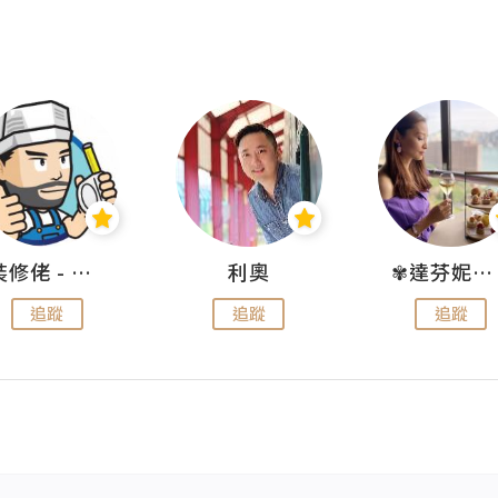
裝修佬 - 香港一站式網上裝修平台
利奧
✾達芬妮•愛孩子•愛生活✾
追蹤
追蹤
追蹤