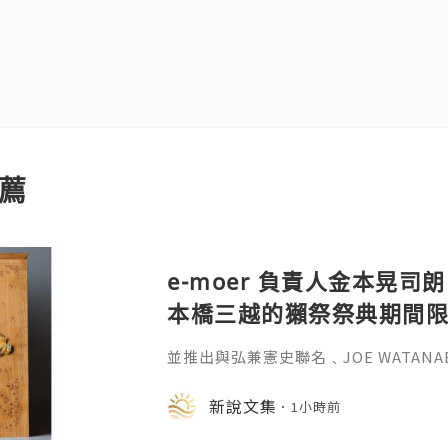
薦
e-moer 負責人金本晃司朗
本橋三越的獺祭祭典期間
金属的東京銀器工匠一同
並推出與弘兼憲史聯名﹑JOE WATAN
系列﹑東京銀器製銀杯﹑與山田翔太製
化。e-moer 旗下飾品及銀器品牌「JOEKR
新說文集
1小時前
日至 26 日（週三至週二）期間，在
期間限定店——「藝術與獺祭、獺祭與