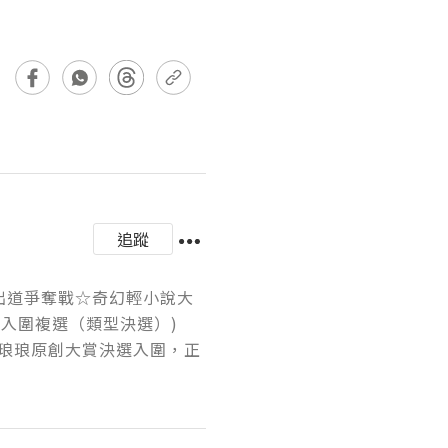
追蹤
本出道爭奪戰☆奇幻輕小說大
入圍複選（類型決選）)

琅琅原創大賞決選入圍，正