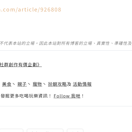
.com/article/926808
並不代表本站的立場。因此本站對所有博客的立場、真實性、準確性
社群創作有價企劃》
】
丶
美食
丶
親子
丶
寵物
丶
扮靚攻略
及
活動情報
p啦！發掘更多吃喝玩樂資訊！
Follow 我哋
！