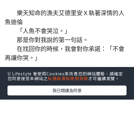
樂天知命的漁夫艾德里安Ｘ執著深情的人
魚迪倫
「人魚不會哭泣。」
那是你對我說的第一句話。
在找回你的時候，我會對你承諾：「不會
再讓你哭。」
U Lifestyle 會使用Cookies來改善您的網站體驗，請確定
童話的結局其實並不美好，HAPPY
您同意接受本網站之
私隱政策和使用條款
才可繼續瀏覽。
FOREVER根本不存在，可是⋯⋯
我已閱讀及同意
你曾在我面前承諾，說會改寫這個結局。
我相信，在命運的操弄下，在悲歡離合之
中，我們終將重逢。