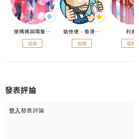
k
儍媽媽與兩隻小魔怪之家
裝修佬 - 香港一站式網上裝修平台
利奧
追蹤
追蹤
追蹤
發表評論
登入
發表評論