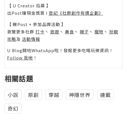
【 U Creator 招募 】
出Post賺現金獎賞 l
登記《社群創作有價企劃》
【 睇Post + 參加品牌活動 】
瀏覽更多社群
打卡
丶
旅遊
丶
美食
丶
親子
丶
寵物
丶
扮靚
攻略
及
活動情報
U Blog開咗WhatsApp啦！發掘更多吃喝玩樂資訊！
Follow 我哋
！
相關話題
小說
原創
穿越
神隱世界
連載
奇幻