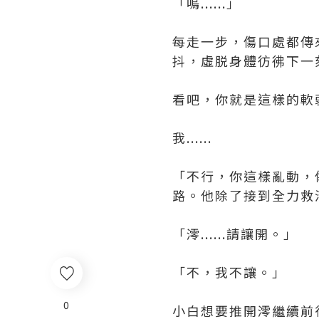
「嗚......」
每走一步，傷口處都傳
抖，虛脱身體彷彿下一
看吧，你就是這樣的軟
我......
「不行，你這樣亂動，
路。他除了接到全力救
「澪......請讓開。」
「不，我不讓。」
0
小白想要推開澪繼續前