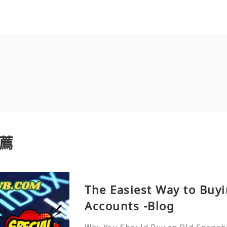
薦
The Easiest Way to Buy
Accounts -Blog
Why You Should Buy an Old Snapch