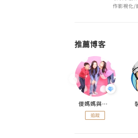
作影視化/
推薦博客
Daycation.hk
儍媽媽與兩隻小魔怪之家
追蹤
追蹤