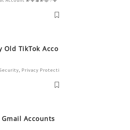
pport 💫💎💲💫🌐✨💎WhatsA
💎Telegram: @usadigitalhu
hub 💫💎💲💫🌐✨💎Email:us
y Old TikTok Acco
ecurity, Privacy Protecti
plete Guide 2026) 💫💎
tomer Support 💫💎💲💫🌐
💎💲💫🌐✨💎Tele
d Gmail Accounts