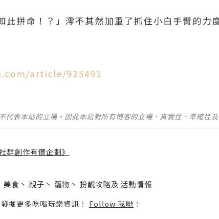
如此拼命！？」澪不其然加重了抓住小白手臂的力
.com/article/925491
並不代表本站的立場。因此本站對所有博客的立場、真實性、準確性
社群創作有價企劃》
】
丶
美食
丶
親子
丶
寵物
丶
扮靚攻略
及
活動情報
p啦！發掘更多吃喝玩樂資訊！
Follow 我哋
！