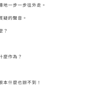
跚地一步一步往外走。
質疑的聲音。
麼？
什麼作為？
根本什麼也辦不到！