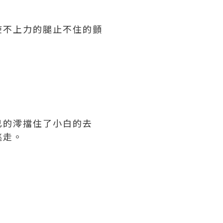
使不上力的腿止不住的顫
已的澪擋住了小白的去
逃走。