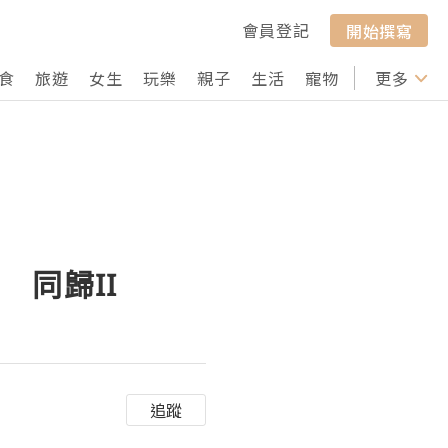
會員登記
開始撰寫
食
旅遊
女生
玩樂
親子
生活
寵物
行山
更多
打卡
同歸II
追蹤