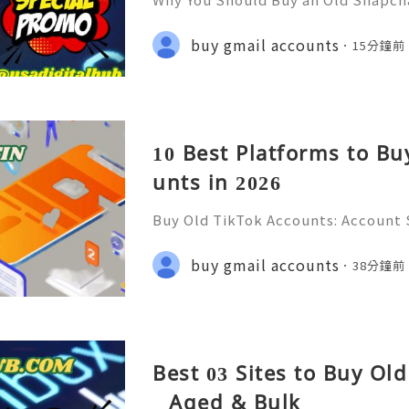
Fast & Reliable 24/7 Customer Su
pp :+1 (506) 541-7768 💫💎💲💫🌐✨
buy gmail accounts
15分鐘前
b 💫💎💲💫🌐✨💎Discord: usadigital
10 Best Platforms to Bu
unts in 2026
Buy Old TikTok Accounts: Account S
on & Responsible Management (Com
💲💫🌐✨💎Fast & Reliable 24/7 Cus
buy gmail accounts
38分鐘前
✨💎WhatsApp :+1 (506) 541-7768 💫
Best 03 Sites to Buy Ol
_ Aged & Bulk