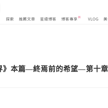
探索
推薦文章
星級博客
博客專享
VLOG
美
界》本篇—終焉前的希望—第十章 