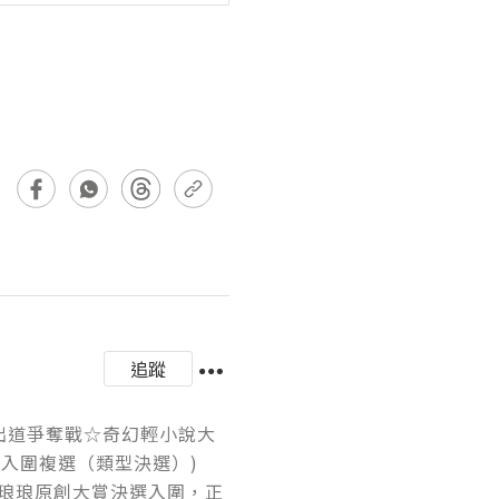
追蹤
本出道爭奪戰☆奇幻輕小說大
入圍複選（類型決選）)

琅琅原創大賞決選入圍，正