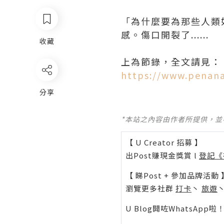
「為什麼要為那些人類
感。傷口開裂了......
收藏
上為節錄，全文請見：
https://www.penana
分享
*本站之內容由作者所提供，
【 U Creator 招募 】
出Post賺現金獎賞 l
登記《
【 睇Post + 參加品牌活動 
瀏覽更多社群
打卡
丶
旅遊
U Blog開咗WhatsAp