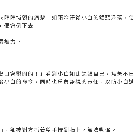
來陣陣撕裂的痛楚。如雨冷汗從小白的額頭滑落，
刻便會倒下去。
弱無力。
傷口會裂開的！」看到小白如此勉强自己，焦急不
治小白的命令，同時也肩負監視的責任，以防小白
行，卻被對方抓着雙手按到牆上，無法動彈。