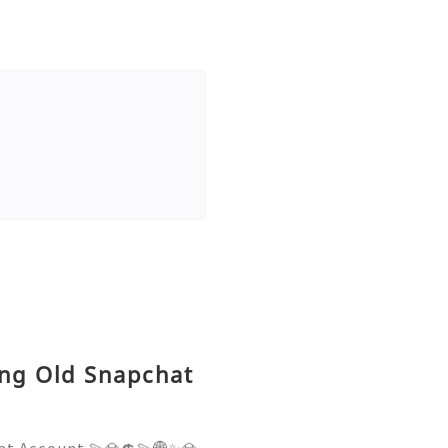
ing Old Snapchat
at Account 💫💎💲💫🌐✨💎