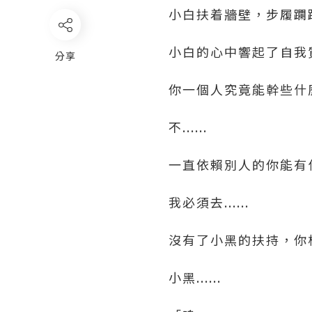
小白扶着牆壁，步履躝
小白的心中響起了自我
分享
你一個人究竟能幹些什
不......
一直依賴別人的你能有
我必須去......
沒有了小黑的扶持，你
小黑......