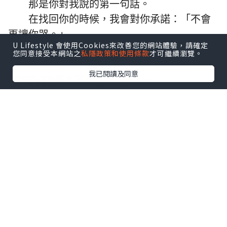
那是你對我說的第一句話。
在找回你的時候，我會對你承諾：「不會
再讓你哭。」
U Lifestyle 會使用Cookies來改善您的網站體驗，請確定
您同意接受本網站之
私隱政策和使用條款
才可繼續瀏覽。
童話的結局其實並不美好，HAPPY
我已閱讀及同意
FOREVER根本不存在，可是⋯⋯
你曾在我面前承諾，說會改寫這個結局。
我相信，在命運的操弄下，在悲歡離合之
中，我們終將重逢。
*本站之內容由作者所提供，並不代表本站的立場。因此本站對
所有博客的立場、真實性、準確性及完整性不負任何法律責
任。