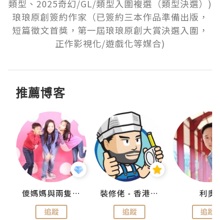
類型、2025奇幻/GL/類型入圍複選（類型決選）)

琅琅原創簽約作家（已簽約三本作品準備出版，
短篇徵文首獎，第一屆琅琅原創大賞決選入圍，
正作影視化/遊戲化等媒合)
推薦博客
k
儍媽媽與兩隻小魔怪之家
裝修佬 - 香港一站式網上裝修平台
利奧
追蹤
追蹤
追蹤