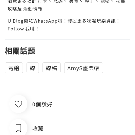
瀏覽更多社群
打卡
丶
旅遊
丶
美食
丶
親子
丶
寵物
丶
扮靚
攻略
及
活動情報
U Blog開咗WhatsApp啦！發掘更多吃喝玩樂資訊！
Follow 我哋
！
相關話題
電繪
線
線稿
AmyS畫樂帳
0個讚好
收藏