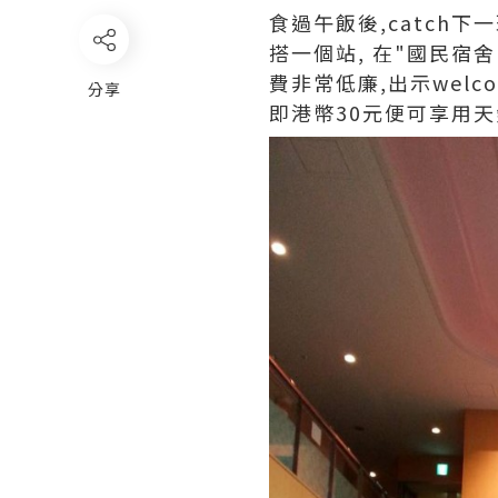
食過午飯後,catch下
搭一個站, 在"國民宿舍
費非常低廉,出示welcom
分享
即港幣30元便可享用天