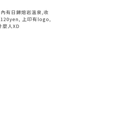
方,內有日歸熔岩溫泉,收
0yen, 上印有logo,
什麼人XD