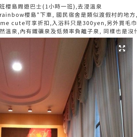
一班櫻島周遊巴士(1小時一班),去浸溫泉
rainbow櫻島"下車, 國民宿舍是類似渡假村的地
e cute可享折扣,入浴料只是300yen,另外買毛巾12
然溫泉,內有鐵礦泉及低頻率負離子泉, 同樣也是沒