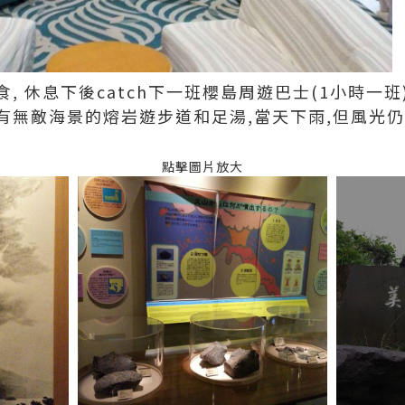
休息下後catch下一班櫻島周遊巴士(1小時一班),去vi
有無敵海景的熔岩遊步道和足湯,當天下雨,但風光仍
點擊圖片放大