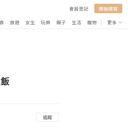
會員登記
開始撰寫
食
旅遊
女生
玩樂
親子
生活
寵物
行山
更多
打卡
晚飯
追蹤