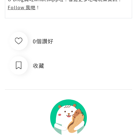
Follow 我哋
！
0個讚好
收藏