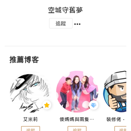
空城守舊夢
追蹤
推薦博客
點滴
艾米莉
儍媽媽與兩隻小魔怪之家
追蹤
追蹤
追蹤