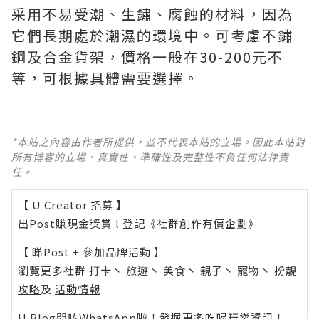
采用不易受潮、生鏽、腐蝕的材料，因為
它們長期處於潮濕的環境中。可考慮不鏽
鋼及合金貨架，價格一般在30-200元不
等，可根據具體需要選擇。
*本站之內容由作者所提供，並不代表本站的立場。因此本站對
所有博客的立場、真實性、準確性及完整性不負任何法律責
任。
【 U Creator 招募 】
出Post賺現金獎賞 l
登記《社群創作有價企劃》
【 睇Post + 參加品牌活動 】
瀏覽更多社群
打卡
丶
旅遊
丶
美食
丶
親子
丶
寵物
丶
扮靚
攻略
及
活動情報
U Blog開咗WhatsApp啦！發掘更多吃喝玩樂資訊！