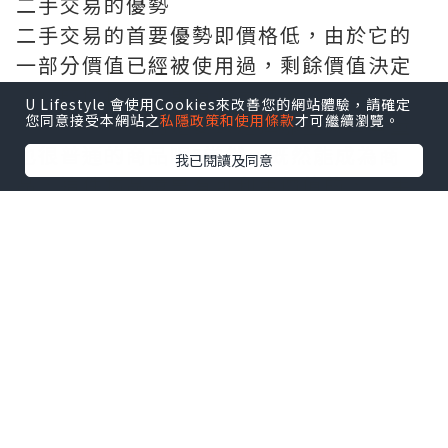
二手交易的優勢
二手交易的首要優勢即價格低，由於它的
一部分價值已經被使用過，剩餘價值決定
了它的價格，如果有物美價廉的商品，
二
U Lifestyle 會使用Cookies來改善您的網站體驗，請確定
手交易平台
為何還要去選擇那些又貴質量
您同意接受本網站之
私隱政策和使用條款
才可繼續瀏覽。
也很普通的商品呢?當然，既然能成為商
我已閱讀及同意
品，這件物品還是有可利用價值的，二手
絕不是“垃圾”，一條原價30元的二手裙
子很難定價也很難賣出，品質是二手交易
的根源。
作為賣家，二手交易更是一個資源優化的
過程。舉個例子，一台舊手機淘汰之後放
進抽屜保存，那么它的價值為零，但如果
出售給更需要的人，
時租停車場
則它的價
值一下就升高了很多，收到的錢還可以購