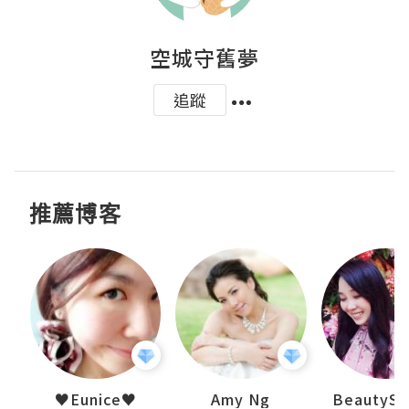
空城守舊夢
追蹤
推薦博客
h 夏沫
♥Eunice♥
Amy Ng