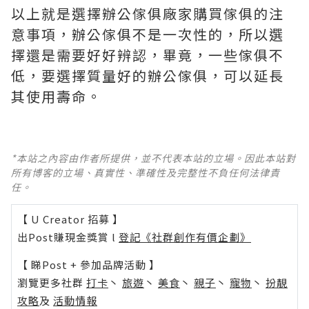
以上就是選擇辦公傢俱廠家購買傢俱的注
意事項，辦公傢俱不是一次性的，所以選
擇還是需要好好辨認，畢竟，一些傢俱不
低，要選擇質量好的辦公傢俱，可以延長
其使用壽命。
*本站之內容由作者所提供，並不代表本站的立場。因此本站對
所有博客的立場、真實性、準確性及完整性不負任何法律責
任。
【 U Creator 招募 】
出Post賺現金獎賞 l
登記《社群創作有價企劃》
【 睇Post + 參加品牌活動 】
瀏覽更多社群
打卡
丶
旅遊
丶
美食
丶
親子
丶
寵物
丶
扮靚
攻略
及
活動情報