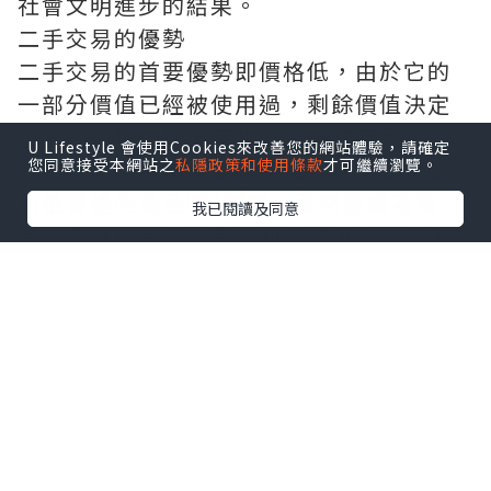
社會文明進步的結果。
二手交易的優勢
二手交易的首要優勢即價格低，由於它的
一部分價值已經被使用過，剩餘價值決定
了它的價格，如果有物美價廉的商品，
二
U Lifestyle 會使用Cookies來改善您的網站體驗，請確定
手交易平台
為何還要去選擇那些又貴質量
您同意接受本網站之
私隱政策和使用條款
才可繼續瀏覽。
也很普通的商品呢?當然，既然能成為商
我已閱讀及同意
品，這件物品還是有可利用價值的，二手
絕不是“垃圾”，一條原價30元的二手裙
子很難定價也很難賣出，品質是二手交易
的根源。
作為賣家，二手交易更是一個資源優化的
過程。舉個例子，一台舊手機淘汰之後放
進抽屜保存，那么它的價值為零，但如果
出售給更需要的人，
時租停車場
則它的價