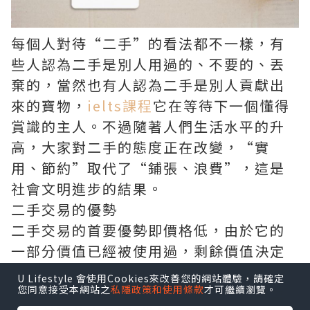
每個人對待“二手”的看法都不一樣，有
些人認為二手是別人用過的、不要的、丟
棄的，當然也有人認為二手是別人貢獻出
來的寶物，
ielts課程
它在等待下一個懂得
賞識的主人。不過隨著人們生活水平的升
高，大家對二手的態度正在改變，“實
用、節約”取代了“鋪張、浪費”，這是
社會文明進步的結果。
二手交易的優勢
二手交易的首要優勢即價格低，由於它的
一部分價值已經被使用過，剩餘價值決定
了它的價格，如果有物美價廉的商品，
二
U Lifestyle 會使用Cookies來改善您的網站體驗，請確定
手交易平台
為何還要去選擇那些又貴質量
您同意接受本網站之
私隱政策和使用條款
才可繼續瀏覽。