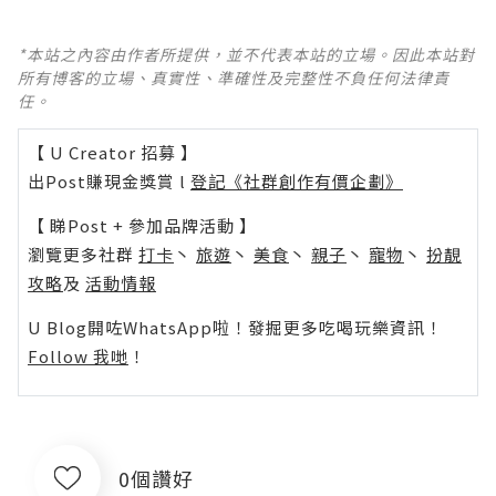
*本站之內容由作者所提供，並不代表本站的立場。因此本站對
所有博客的立場、真實性、準確性及完整性不負任何法律責
任。
【 U Creator 招募 】
出Post賺現金獎賞 l
登記《社群創作有價企劃》
【 睇Post + 參加品牌活動 】
瀏覽更多社群
打卡
丶
旅遊
丶
美食
丶
親子
丶
寵物
丶
扮靚
攻略
及
活動情報
U Blog開咗WhatsApp啦！發掘更多吃喝玩樂資訊！
Follow 我哋
！
0個讚好