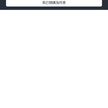
也很普通的商品呢?當然，既然能成為商
我已閱讀及同意
品，這件物品還是有可利用價值的，二手
絕不是“垃圾”，一條原價30元的二手裙
子很難定價也很難賣出，品質是二手交易
的根源。
作為賣家，二手交易更是一個資源優化的
過程。舉個例子，一台舊手機淘汰之後放
進抽屜保存，那么它的價值為零，但如果
出售給更需要的人，
時租停車場
則它的價
值一下就升高了很多，收到的錢還可以購
買一台新手機。無論是作為買家還是賣
家，相信所有體驗過二手交易的朋友都能
感受到資源流轉所帶來的快感。
二手交易的難點
二手交易並不是新鮮事物，它其實很早就