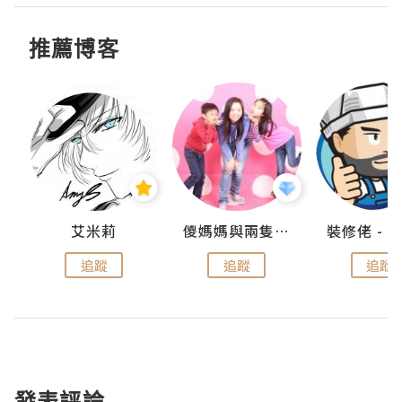
推薦博客
點滴
艾米莉
儍媽媽與兩隻小魔怪之家
追蹤
追蹤
追蹤
發表評論