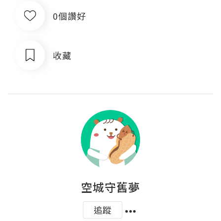
0個讚好
收藏
空城守舊夢
追蹤