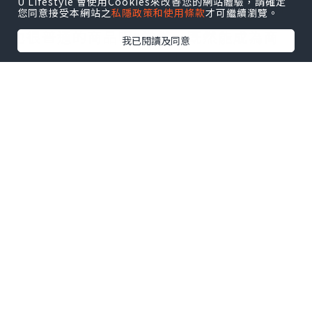
U Lifestyle 會使用Cookies來改善您的網站體驗，請確定
手交易平台
為何還要去選擇那些又貴質量
您同意接受本網站之
私隱政策和使用條款
才可繼續瀏覽。
也很普通的商品呢?當然，既然能成為商
我已閱讀及同意
品，這件物品還是有可利用價值的，二手
絕不是“垃圾”，一條原價30元的二手裙
子很難定價也很難賣出，品質是二手交易
的根源。
作為賣家，二手交易更是一個資源優化的
過程。舉個例子，一台舊手機淘汰之後放
進抽屜保存，那么它的價值為零，但如果
出售給更需要的人，
時租停車場
則它的價
值一下就升高了很多，收到的錢還可以購
買一台新手機。無論是作為買家還是賣
家，相信所有體驗過二手交易的朋友都能
感受到資源流轉所帶來的快感。
二手交易的難點