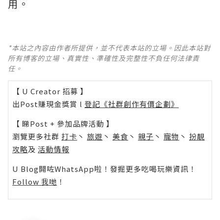
用。
*本站之內容由作者所提供，並不代表本站的立場。因此本站對
所有博客的立場、真實性、準確性及完整性不負任何法律責
任。
【 U Creator 招募 】
出Post賺現金獎賞 l
登記《社群創作有價企劃》
【 睇Post + 參加品牌活動 】
瀏覽更多社群
打卡
丶
旅遊
丶
美食
丶
親子
丶
寵物
丶
扮靚
攻略
及
活動情報
U Blog開咗WhatsApp啦！發掘更多吃喝玩樂資訊！
Follow 我哋
！