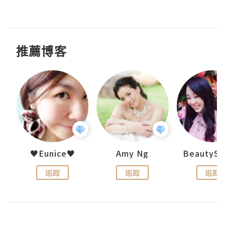
推薦博客
h 夏沫
♥Eunice♥
Amy Ng
追蹤
追蹤
追蹤