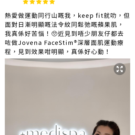
熱愛做運動同行山嘅我，keep fit就叻，但
面對日漸明顯嘅法令紋同鬆弛嘅蘋果肌，
我真係好苦惱！🥺近見到唔少朋友仔都去
咗做Jovena FaceStim®️深層面肌運動療
程，見到效果咁明顯，真係好心動！