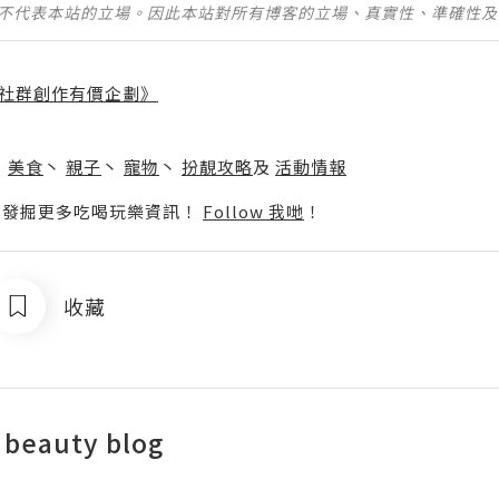
並不代表本站的立場。因此本站對所有博客的立場、真實性、準確性
社群創作有價企劃》
】
丶
美食
丶
親子
丶
寵物
丶
扮靚攻略
及
活動情報
p啦！發掘更多吃喝玩樂資訊！
Follow 我哋
！
收藏
 beauty blog