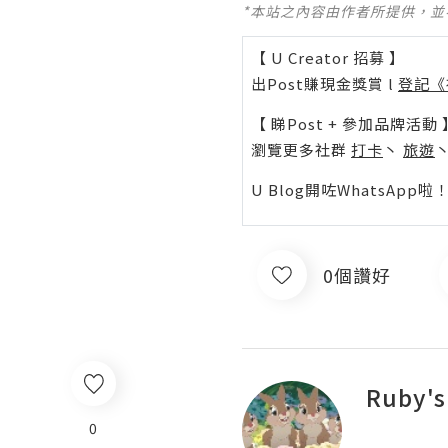
*本站之內容由作者所提供，
【 U Creator 招募 】
出Post賺現金獎賞 l
登記《
【 睇Post + 參加品牌活動 
瀏覽更多社群
打卡
丶
旅遊
U Blog開咗WhatsAp
0個讚好
Ruby's
0