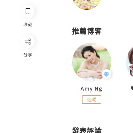
收藏
推薦博客
分享
LoveCath 夏沫
Amy Ng
追蹤
追蹤
發表評論