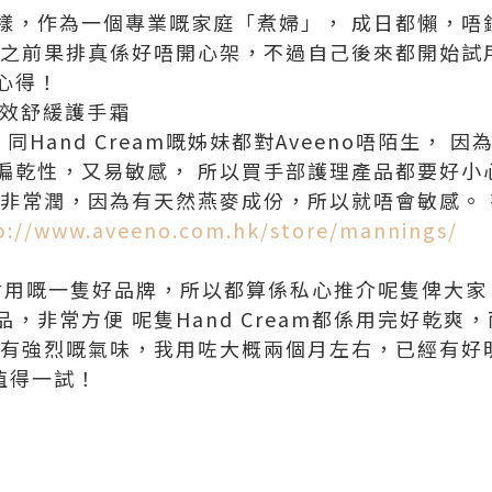
樣，作為一個專業嘅家庭「煮婦」， 成日都懶，唔
 之前果排真係好唔開心架，不過自己後來都開始試
心得！
高效舒緩護手霜
n 同Hand Cream嘅姊妹都對Aveeno唔陌生，
偏乾性，又易敏感， 所以買手部護理產品都要好小
霜非常潤，因為有天然燕麥成份，所以就唔會敏感。
p://www.aveeno.com.hk/store/mannings/
霜
直都會用嘅一隻好品牌，所以都算係私心推介呢隻俾大
品，非常方便 呢隻Hand Cream都係用完好乾
會有強烈嘅氣味，我用咗大概兩個月左右，已經有好
，值得一試！