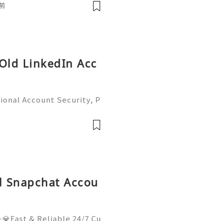
respondence, and online a
前
 Old LinkedIn Acc
ional Account Security, P
 Management (Complete Gu
iable 24/7 Customer Suppo
 541-7
ld Snapchat Accou
💎Fast & Reliable 24/7 Cu