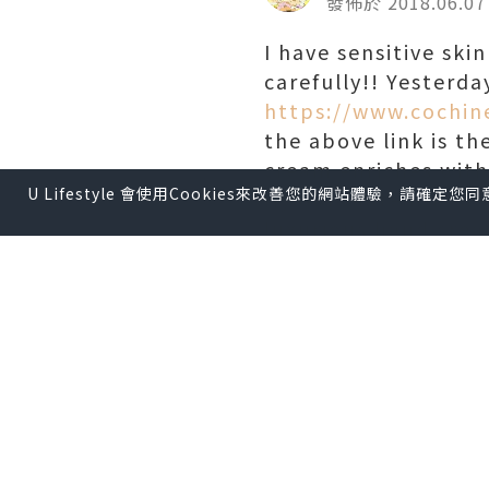
發佈於 2018.06.07
I have sensitive ski
carefully!! Yesterda
https://www.cochin
the above link is t
cream enriches with
U Lifestyle 會使用Cookies來改善您的網站體驗，請確定
Hyaluronate for the
luxurious hand crea
smooth.
The natural ingredie
cream~ Paraben free
thanks to their dou
on the skin making h
softest silk gloves.
I think it is the be
friend now;)