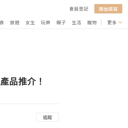
會員登記
開始撰寫
食
旅遊
女生
玩樂
親子
生活
寵物
行山
更多
打卡
理產品推介！
追蹤