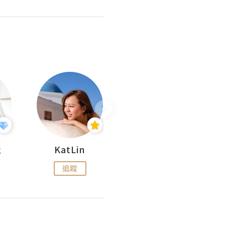
杜
KatLin
Missmiki 米奇小姐
追蹤
追蹤