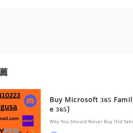
薦
Buy Microsoft 365 Famil
e 365)
Why You Should Never Buy Old Yah
ntinues to be used by millions of 