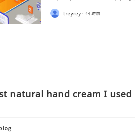
stomer Support 💫💎💲💫🌐✨💎What
💫💎💲💫🌐✨💎Telegram: @usadigita
treyrey
4小時前
d: usadigitalhub 💫💎💲💫🌐✨💎Ema
l
est natural hand cream I used
blog