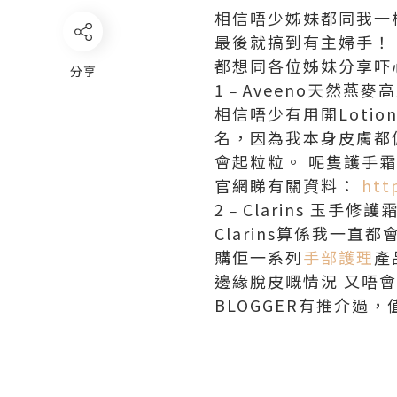
相信唔少姊妹都同我一
最後就搞到有主婦手！
都想同各位姊妹分享吓
分享
1﹣Aveeno天然燕麥
相信唔少有用開Lotio
名，因為我本身皮膚都
會起粒粒。 呢隻護手
官網睇有關資料：
htt
2﹣Clarins 玉手修護
Clarins算係我一
購佢一系列
手部護理
產
邊緣脫皮嘅情況 又唔
BLOGGER有推介過