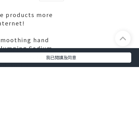
are products more
nternet!
 smoothing hand
, plumping Sodium
chine’s new range of
我已閱讀及同意
ed, soft and
ove on this hand
atural ingredients,
ctive surface film
g the finest,
 Share with your