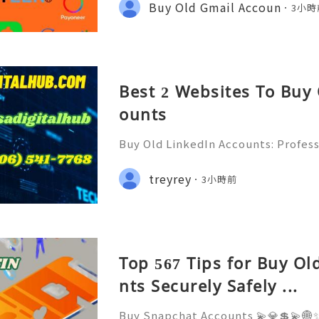
onal communication, business cor
Buy Old Gmail Accoun
3小時
ccount recovery. Because of
Best 2 Websites To Buy
ounts
Buy Old LinkedIn Accounts: Profess
rivacy Protection & Responsible
ide 2026) 💫💎💲💫🌐✨💎Fast & Rel
treyrey
3小時前
rt 💫💎💲💫🌐✨💎WhatsApp :+1 (506)
Top 567 Tips for Buy O
nts Securely Safely ...
Buy Snapchat Accounts 💫💎💲💫🌐✨