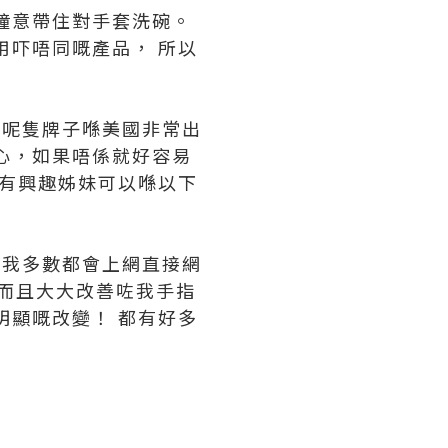
鐘意帶住對手套洗碗。
用吓唔同嘅產品， 所以
 因為呢隻牌子喺美國非常出
心，如果唔係就好容易
 有興趣姊妹可以喺以下
家 我多數都會上網直接網
爽，而且大大改善咗我手指
明顯嘅改變！ 都有好多