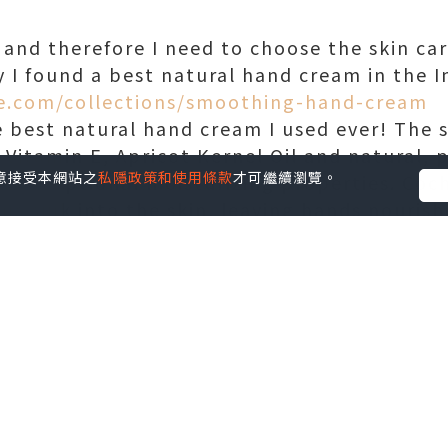
n and therefore I need to choose the skin c
y I found a best natural hand cream in the I
e.com/collections/smoothing-hand-cream
he best natural hand cream I used ever! The
 Vitamin E, Apricot Kernel Oil and natural
您同意接受本網站之
私隱政策和使用條款
才可繼續瀏覽。
ir exceptional moisturizing properties. Co
ms sink into the skin, leaving hands nourish
nts are the most attractable way I fall in l
, silicone free and enriched with powerful n
ble-layered structure, form a smooth, prote
ands feel soft and silky smooth, like wearin
st natural hand cream and you must know it!