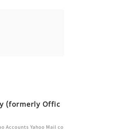
y (formerly Offic
oo Accounts Yahoo Mail co
people worldwide for pers