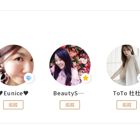
♥Eunice♥
BeautySearch
ToTo 杜
追蹤
追蹤
追蹤