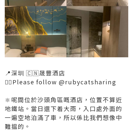
📍深圳 🇨🇳晟豐酒店
👉🏻Please follow @rubycatsharing
🔆呢間位於沙頭角區嘅酒店，位置不算近
地鐵站。當日還下着大雨，入口處外面的
一遍空地泊滿了車，所以係比我們想像中
難揾的。