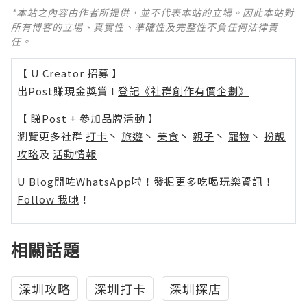
*本站之內容由作者所提供，並不代表本站的立場。因此本站對
所有博客的立場、真實性、準確性及完整性不負任何法律責
任。
【 U Creator 招募 】
出Post賺現金獎賞 l
登記《社群創作有價企劃》
【 睇Post + 參加品牌活動 】
瀏覽更多社群
打卡
丶
旅遊
丶
美食
丶
親子
丶
寵物
丶
扮靚
攻略
及
活動情報
U Blog開咗WhatsApp啦！發掘更多吃喝玩樂資訊！
Follow 我哋
！
相關話題
深圳攻略
深圳打卡
深圳探店