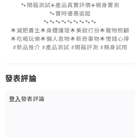
🐾開箱測試➕產品真實評價➕親身實測

🐾實時優惠追蹤

🐾🐾🐾🐾🐾🐾🐾🐾🐾

🌟減肥養生🌟身體護理🌟美妝打扮🌟寵物照顧

🌟吃喝玩樂🌟懶人恩物🌟新奇事物🌟慳錢心得

#新品推介 #產品測試 #開箱評測 #親身試用
發表評論
登入
發表評論