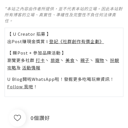
*本站之內容由作者所提供，並不代表本站的立場。因此本站對
所有博客的立場、真實性、準確性及完整性不負任何法律責
任。
【 U Creator 招募 】
出Post賺現金獎賞 l
登記《社群創作有價企劃》
【 睇Post + 參加品牌活動 】
瀏覽更多社群
打卡
丶
旅遊
丶
美食
丶
親子
丶
寵物
丶
扮靚
攻略
及
活動情報
U Blog開咗WhatsApp啦！發掘更多吃喝玩樂資訊！
Follow 我哋
！
0個讚好