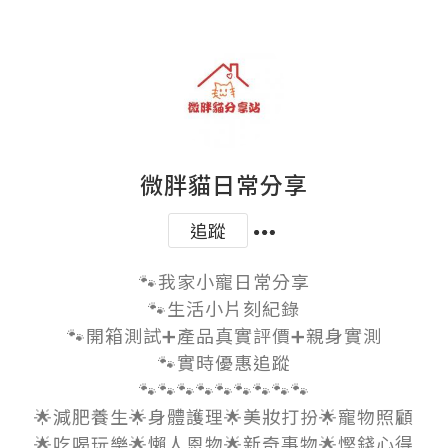
微胖貓日常分享
追蹤
🐾我家小寵日常分享

🐾生活小片刻紀錄

🐾開箱測試➕產品真實評價➕親身實測

🐾實時優惠追蹤

🐾🐾🐾🐾🐾🐾🐾🐾🐾

🌟減肥養生🌟身體護理🌟美妝打扮🌟寵物照顧

🌟吃喝玩樂🌟懶人恩物🌟新奇事物🌟慳錢心得
