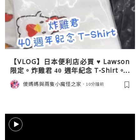
【VLOG】日本便利店必買 ♥ Lawson
限定。炸雞君 40 週年紀念 T-Shirt。C
oleman 聯乘晴雨兩用自動開合折疊
儍媽媽與兩隻小魔怪之家
10分鐘前
傘。與 Calbee / 湖池屋共同開發製作
薯片