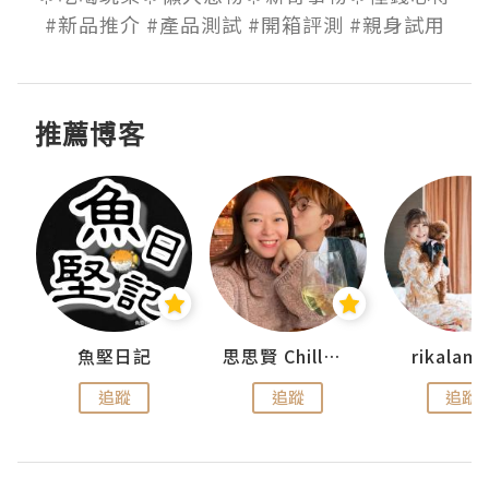
#新品推介 #產品測試 #開箱評測 #親身試用
推薦博客
urnal
魚堅日記
思思賢 ChillMyBabe
rikala
追蹤
追蹤
追蹤