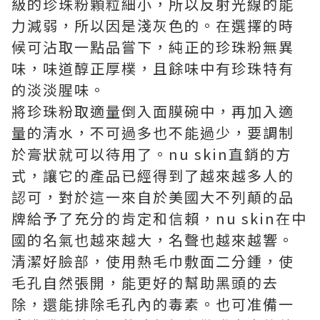
級的珍珠粉顆粒細小，所以反射光線的能
力減弱，所以因是淺灰色的。在選擇的時
候可沾取一點品嘗下，純正的珍珠粉無異
味，味道醇正厚樸，且餘味中有珍珠特有
的淡淡腥味。
將珍珠粉取適量倒入面膜碗中，再加入適
量的清水，不可過多也不能過少，要調制
於膏狀就可以待用了。
nu skin直銷
的方
式，讓它的產品已經得到了越來越多人的
認可，對於這一來自於美國大不列顛的品
牌給予了充分的肯定和信賴，nu skin在中
國的名氣也越來越大，名聲也越來越響。
清潔好臉部，使用熱毛巾敷面二分鍾，使
毛孔自然張開，能更好的幫助黑頭的去
除，還能排除毛孔內的毒素。也可准備一