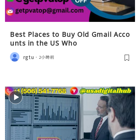
Best Places to Buy Old Gmail Acco
unts in the US Who
rgtu
2小時前