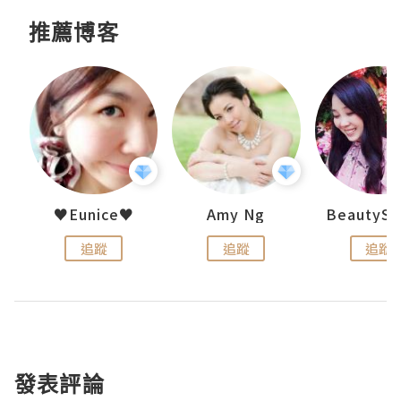
推薦博客
h 夏沫
♥Eunice♥
Amy Ng
追蹤
追蹤
追蹤
發表評論