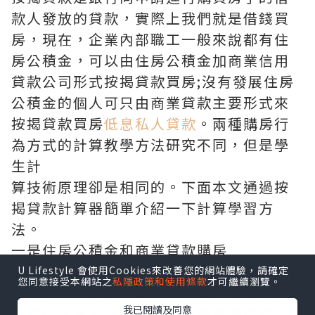
款人發放的貸款，實際上我們就是借錢買
房，現在，企業內部職工一般來說都有住
房公積金，可以由住房公積金加商業信用
貸款公司形式按揭貸款買房;沒有發展住房
公積金的個人可只由商業貸款主要形式來
按揭貸款買房
低息私人貸款
。兩種購房行
為方式的計算教學方法研究不同，但是學
生計
算技術原理卻是相同的。下面本文通過按
揭貸款計算器簡單介紹一下計算學習方
法。
一是住房公積金和商業貸款購房
住房公積金也稱為個人住房保障委托貸
U Lifestyle 會使用Cookies來改善您的網站體驗，請確定
您同意接受本網站之
私隱政策和使用條款
才可繼續瀏覽。
款，是住房公積金管理中心委托發放的商
我已閱讀及同意
業銀行，為中低收入的公積金繳納存款企