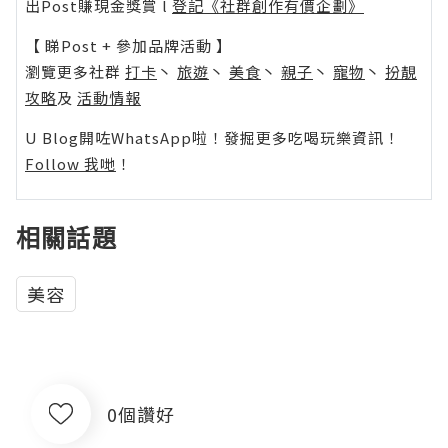
出Post賺現金獎賞 l
登記《社群創作有價企劃》
【 睇Post + 參加品牌活動 】
瀏覽更多社群
打卡
丶
旅遊
丶
美食
丶
親子
丶
寵物
丶
扮靚
攻略
及
活動情報
U Blog開咗WhatsApp啦！發掘更多吃喝玩樂資訊！
Follow 我哋
！
相關話題
美容
0個讚好