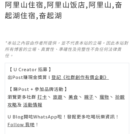
阿里山住宿,阿里山饭店,阿里山,奋
起湖住宿,奋起湖
*本站之內容由作者所提供，並不代表本站的立場。因此本站對
所有博客的立場、真實性、準確性及完整性不負任何法律責
任。
【 U Creator 招募 】
出Post賺現金獎賞 l
登記《社群創作有價企劃》
【 睇Post + 參加品牌活動 】
瀏覽更多社群
打卡
丶
旅遊
丶
美食
丶
親子
丶
寵物
丶
扮靚
攻略
及
活動情報
U Blog開咗WhatsApp啦！發掘更多吃喝玩樂資訊！
Follow 我哋
！