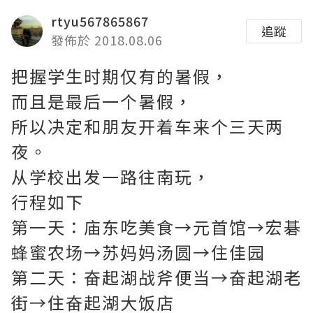
rtyu567865867
追蹤
發佈於 2018.08.06
把握学生时期仅有的暑假，
而且是最后一个暑假，
所以决定和朋友开着车来个三天两
夜。
从学校出发一路往南玩，
行程如下
第一天：庙东吃美食→元首馆→宏碁
蜂蜜农场→苏妈妈汤圆→住佳园
第二天：奋起湖战斧便当→奋起湖老
街→住奋起湖大饭店