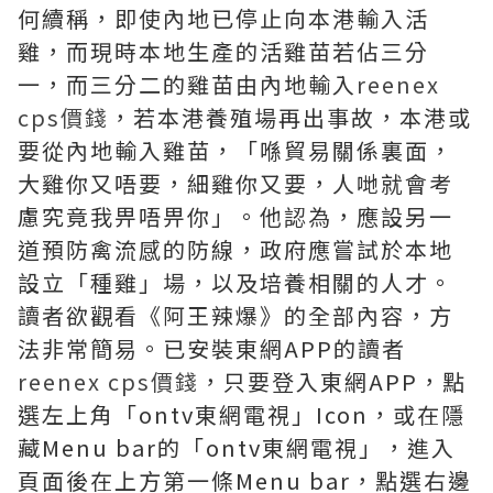
何續稱，即使內地已停止向本港輸入活
雞，而現時本地生產的活雞苗若佔三分
一，而三分二的雞苗由內地輸入
reenex
cps價錢
，若本港養殖場再出事故，本港或
要從內地輸入雞苗，「喺貿易關係裏面，
大雞你又唔要，細雞你又要，人哋就會考
慮究竟我畀唔畀你」。他認為，應設另一
道預防禽流感的防線，政府應嘗試於本地
設立「種雞」場，以及培養相關的人才。
讀者欲觀看《阿王辣爆》的全部內容，方
法非常簡易。已安裝東網APP的讀者
reenex cps價錢
，只要登入東網APP，點
選左上角「ontv東網電視」Icon，或在隱
藏Menu bar的「ontv東網電視」，進入
頁面後在上方第一條Menu bar，點選右邊