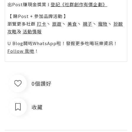
出Post賺現金獎賞 l
登記《社群創作有價企劃》
【 睇Post + 參加品牌活動 】
瀏覽更多社群
打卡
丶
旅遊
丶
美食
丶
親子
丶
寵物
丶
扮靚
攻略
及
活動情報
U Blog開咗WhatsApp啦！發掘更多吃喝玩樂資訊！
Follow 我哋
！
0個讚好
收藏