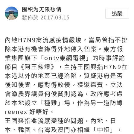
囤积为无限愁情
追蹤
發佈於 2017.03.15
內地H7N9禽流感疫情嚴峻，當局曾指不排
除本港有機會錄得外地傳入個案。東方報
業集團旗下「ontv東網電視」的時事評論
節目《阿王辣爆》，主持王國興指H7N9在
本港以外的地區已經淪陷，質疑港府是否
後知後覺，應對得較慢。獲邀嘉賓、立法
會漁農界議員何俊賢則認為，政府應考慮
於本地設立「種雞」場，作為另一道防線
reenex 好唔好
。
王國興指禽流感變種的問題，內地、日
本、韓國、台灣及澳門亦相繼「中招」，