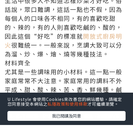
生活中很多人不知道怎樣炒菜才好吃。俗
話說，眾口難調，這話一點也不假，因為
每個人的口味各不相同，有的喜歡吃甜
的、辣的，有的人則喜歡吃鹹的、酸的，
因此這個“好吃”的標准就
開放式廚房明
火
很難統一。一般來說，烹調大致可以分
為溜、炒、爆、燴、燒等幾種技法。
材料齊全
尤其是一些調味用的小材料。這一點一般
家庭常常不大注意。家庭常用的調料不外
平成、甜、酸、辣、苦、香、鮮幾種。鹹
有鹽、醬油;甜有糖、果醬等;酸有醋、番茄
U Lifestyle 會使用Cookies來改善您的網站體驗，請確定
您同意接受本網站之
私隱政策和使用條款
才可繼續瀏覽。
汁;辣有辣椒、胡椒、蔥、薑、蒜、芥末;苦
味有杏仁、陳皮;香味有料酒、香油、八角;
我已閱讀及同意
鮮味有味精、蝦皮等。此外，還應備一點