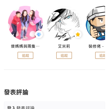
點滴
儍媽媽與兩隻小魔怪之家
艾米莉
追蹤
追蹤
追蹤
發表評論
登入
發表評論