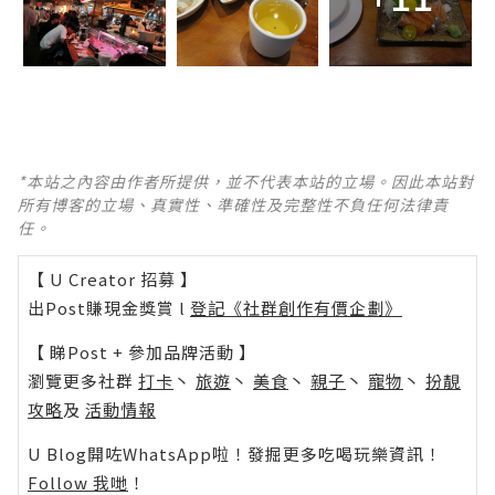
*本站之內容由作者所提供，並不代表本站的立場。因此本站對
所有博客的立場、真實性、準確性及完整性不負任何法律責
任。
【 U Creator 招募 】
出Post賺現金獎賞 l
登記《社群創作有價企劃》
【 睇Post + 參加品牌活動 】
瀏覽更多社群
打卡
丶
旅遊
丶
美食
丶
親子
丶
寵物
丶
扮靚
攻略
及
活動情報
U Blog開咗WhatsApp啦！發掘更多吃喝玩樂資訊！
Follow 我哋
！