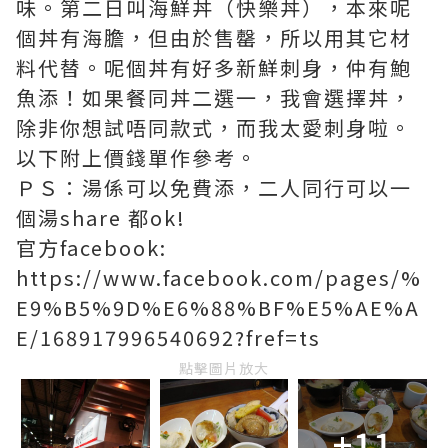
味。第二日叫海鮮丼（快樂丼），本來呢
個丼有海膽，但由於售罄，所以用其它材
料代替。呢個丼有好多新鮮刺身，仲有鮑
魚添！如果餐同丼二選一，我會選擇丼，
除非你想試唔同款式，而我太愛刺身啦。
以下附上價錢單作參考。
ＰＳ：湯係可以免費添，二人同行可以一
個湯share 都ok!
官方facebook:
https://www.facebook.com/pages/%
E9%B5%9D%E6%88%BF%E5%AE%A
E/168917996540692?fref=ts
點擊圖片放大
+11