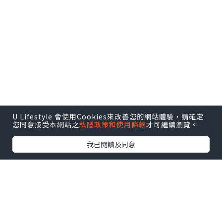
U Lifestyle 會使用Cookies來改善您的網站體驗，請確定
您同意接受本網站之
私隱政策和使用條款
才可繼續瀏覽。
我已閱讀及同意
十一點左右到達, 入到店內,大部分都係日
本人,有很少的遊客。我見遊客手上的紙好
像亦有英文網站介紹此店。
店員給了我們餐牌,有四SET可以選,不過我