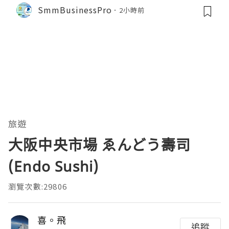
SmmBusinessPro
2小時前
旅遊
大阪中央市場 ゑんどう壽司
(Endo Sushi)
瀏覽次數:29806
喜。飛
追蹤