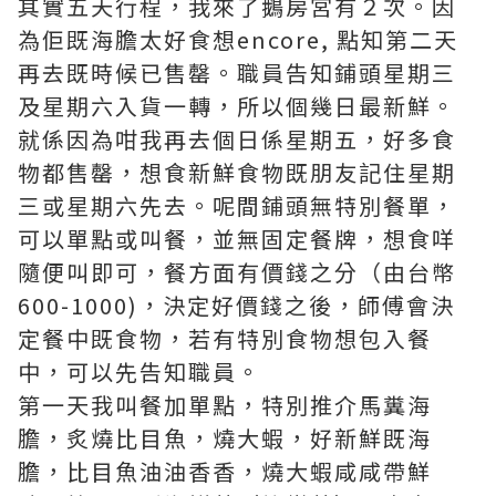
其實五天行程，我來了鵝房宮有２次。因
為佢既海膽太好食想encore, 點知第二天
再去既時候已售罄。職員告知鋪頭星期三
及星期六入貨一轉，所以個幾日最新鮮。
就係因為咁我再去個日係星期五，好多食
物都售罄，想食新鮮食物既朋友記住星期
三或星期六先去。呢間鋪頭無特別餐單，
可以單點或叫餐，並無固定餐牌，想食咩
隨便叫即可，餐方面有價錢之分（由台幣
600-1000)，決定好價錢之後，師傅會決
定餐中既食物，若有特別食物想包入餐
中，可以先告知職員。
第一天我叫餐加單點，特別推介馬糞海
膽，炙燒比目魚，燒大蝦，好新鮮既海
膽，比目魚油油香香，燒大蝦咸咸帶鮮