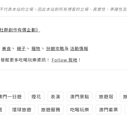
並不代表本站的立場。因此本站對所有博客的立場、真實性、準確性
社群創作有價企劃》
】
丶
美食
丶
親子
丶
寵物
丶
扮靚攻略
及
活動情報
p啦！發掘更多吃喝玩樂資訊！
Follow 我哋
！
澳門一日遊
煙花
表演
澳門景點
旅遊塔
處
環球旅遊
旅遊服務
吃喝玩樂
澳門套票