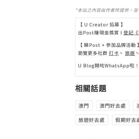
*本站之內容由作者所提供，
【 U Creator 招募 】
出Post賺現金獎賞 l
登記《
【 睇Post + 參加品牌活動 
瀏覽更多社群
打卡
丶
旅遊
U Blog開咗WhatsAp
相關話題
澳門
澳門好去處
旅遊好去處
假期好去