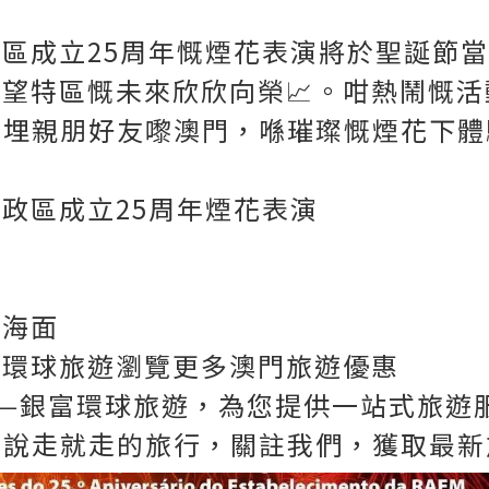
區成立25周年慨煙花表演將於聖誕節當
望特區慨未來欣欣向榮📈。咁熱鬧慨
約埋親朋好友嚟澳門，喺璀璨慨煙花下
行政區成立25周年煙花表演
出海面
富環球旅遊瀏覽更多澳門旅遊優惠
—銀富環球旅遊，為您提供一站式旅遊
真的說走就走的旅行，關註我們，獲取最