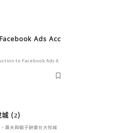
 Facebook Ads Acc
uction to Facebook Ads A
harge your online marketi
world of Facebook adverti
 (2)
打卡後，窩夫與蝦子餅要在大悅城