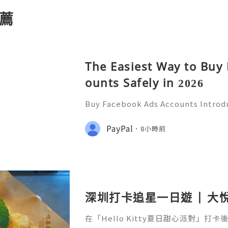
薦
The Easiest Way to Buy
ounts Safely in 2026
Buy Facebook Ads Accounts Introd
ccounts Are you looking to superc
ng strategy? If so, navigating the 
PayPal
8小時前
sing can be challenging. W
深圳打卡追星一日遊 | 大悅城
在「Hello Kitty夏日甜心派對」