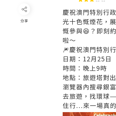
慶祝澳門特別行政
光十色慨煙花，展
分享
慨參與😆？即刻
啦～
🎆慶祝澳門特別
日期：12月25日
時間：晚上9時
地點：旅遊塔對
瀏覽器內搜尋銀
去旅遊，找環球—
住行...來一場