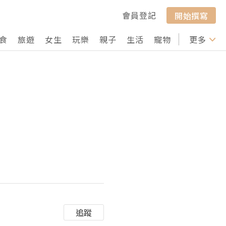
會員登記
開始撰寫
食
旅遊
女生
玩樂
親子
生活
寵物
行山
更多
打卡
追蹤