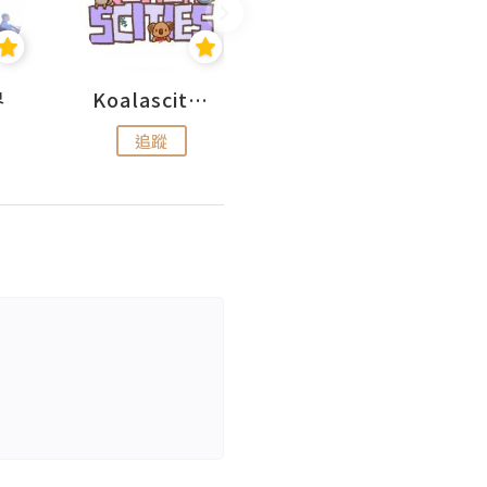
界
Koalascities (^O^)! @ UTravel
rikalammm
追蹤
追蹤