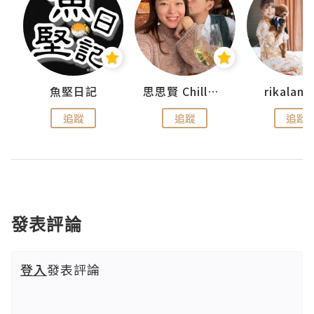
urnal
魚堅日記
思思賢 ChillMyBabe
rikala
追蹤
追蹤
追蹤
發表評論
登入
發表評論