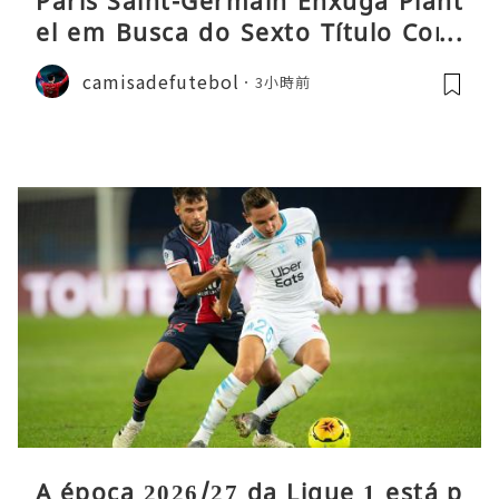
Paris Saint-Germain Enxuga Plant
el em Busca do Sexto Título Cons
ecutivo da Liga
camisadefutebol
3小時前
A época 2026/27 da Ligue 1 está p