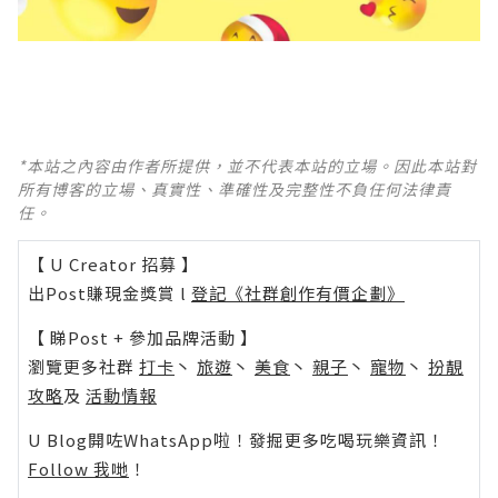
*本站之內容由作者所提供，並不代表本站的立場。因此本站對
所有博客的立場、真實性、準確性及完整性不負任何法律責
任。
【 U Creator 招募 】
出Post賺現金獎賞 l
登記《社群創作有價企劃》
【 睇Post + 參加品牌活動 】
瀏覽更多社群
打卡
丶
旅遊
丶
美食
丶
親子
丶
寵物
丶
扮靚
攻略
及
活動情報
U Blog開咗WhatsApp啦！發掘更多吃喝玩樂資訊！
Follow 我哋
！