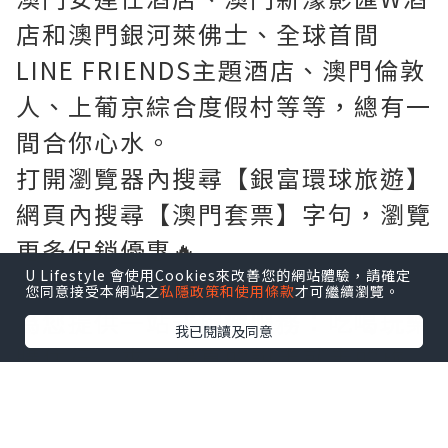
店和澳門銀河萊佛士、全球首間
LINE FRIENDS主題酒店、澳門倫敦
人、上葡京綜合度假村等等，總有一
間合你心水。
打開瀏覽器內搜尋【銀富環球旅遊】
網頁內搜尋【澳門套票】字句，瀏覽
更多促銷優惠🔥
U Lifestyle 會使用Cookies來改善您的網站體驗，請確定
去旅遊，找環球——銀富環球旅遊，
您同意接受本網站之
私隱政策和使用條款
才可繼續瀏覽。
為您提供一站式旅遊服務：吃喝玩樂
我已閱讀及同意
購住行...來一場真的說走就走的旅
行，關註我們，獲取最新旅遊優惠資
訊。