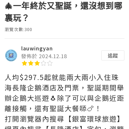
🎄一年終於又聖誕，還沒想到哪
裏玩？
瀏覽次數:300
lauwingyan
追蹤
發佈於 2024.12.18
人均$297.5起就能兩大兩小入住珠
海長隆企鵝酒店及門票，聖誕期間舉
辦企鵝大巡遊🐧除了可以與企鵝近距
離接觸，還有聖誕大餐𠻹🍗！
打開瀏覽器內搜尋【銀富環球旅遊】
網頁內搜尋【長隆酒店】字句，瀏覽