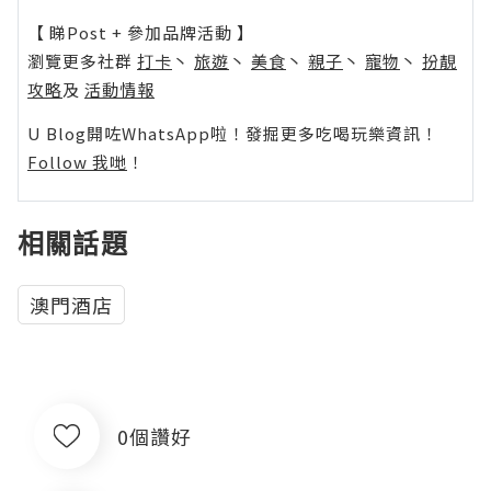
【 睇Post + 參加品牌活動 】
瀏覽更多社群
打卡
丶
旅遊
丶
美食
丶
親子
丶
寵物
丶
扮靚
攻略
及
活動情報
U Blog開咗WhatsApp啦！發掘更多吃喝玩樂資訊！
Follow 我哋
！
相關話題
澳門酒店
0個讚好