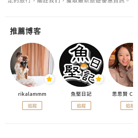
走的旅行，關註我們，獲取最新旅遊優惠資訊。
推薦博客
urnal
rikalammm
魚堅日記
追蹤
追蹤
追蹤